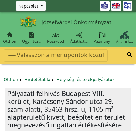
Ugrás a fő tartalomra

Kapcsolat
Józsefvárosi Önkormányzat




Otthon
Ügyintéz…
Részvétel
Átláthat…
Pázmány
Állami k…
Válasszon a menüpontok közül

Otthon
Hirdetőtábla
Helyiség- és telekpályázatok
Pályázati felhívás Budapest VIII.
kerület, Karácsony Sándor utca 29.
szám alatti, 35463 hrsz.-ú, 1105 m²
alapterületű kivett, beépítetlen terület
megnevezésű ingatlan értékesítésére