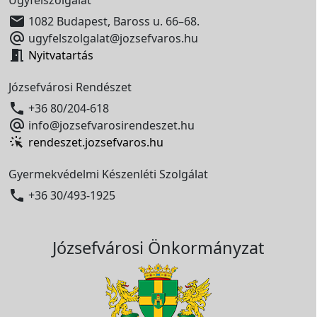
Ügyfélszolgálat

1082 Budapest, Baross u. 66–68.

ugyfelszolgalat@jozsefvaros.hu

Nyitvatartás
Józsefvárosi Rendészet

+36 80/204-618

info@jozsefvarosirendeszet.hu
rendeszet.jozsefvaros.hu
Gyermekvédelmi Készenléti Szolgálat

+36 30/493-1925
Józsefvárosi Önkormányzat