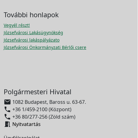
További honlapok
Vegyél részt!
Józsefvárosi Lakásügynökség
Józsefvárosi lakáspályázato
Józsefvárosi Önkormányzati Bérlői csere
Polgármesteri Hivatal

1082 Budapest, Baross u. 63-67.

+36 1/459-2100 (Központ)

+36 80/277-256 (Zöld szám)

Nyitvatartás