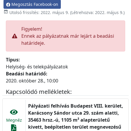
Megosztás Facebook-on

Utolsó frissítés:
2022. május 9.
(Létrehozva:
2022. május 9.
)
Figyelem!
Ennek az pályázatnak már lejárt a beadási
határideje.
Típus:
Helyiség- és telekpályázatok
Beadási határidő:
2020. október 28., 10:00
Kapcsolódó mellékletek:
Pályázati felhívás Budapest VIII. kerület,
Karácsony Sándor utca 29. szám alatti,
35463 hrsz.-ú, 1105 m² alapterületű
Megnéz
kivett, beépítetlen terület megnevezésű