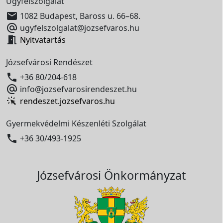
Ügyfélszolgálat

1082 Budapest, Baross u. 66–68.

ugyfelszolgalat@jozsefvaros.hu

Nyitvatartás
Józsefvárosi Rendészet

+36 80/204-618

info@jozsefvarosirendeszet.hu
rendeszet.jozsefvaros.hu
Gyermekvédelmi Készenléti Szolgálat

+36 30/493-1925
Józsefvárosi Önkormányzat