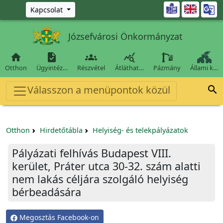
Ugrás a fő tartalomra

Kapcsolat
Józsefvárosi Önkormányzat




Otthon
Ügyintéz…
Részvétel
Átláthat…
Pázmány
Állami k…
Válasszon a menüpontok közül

Otthon
Hirdetőtábla
Helyiség- és telekpályázatok
Pályázati felhívás Budapest VIII.
kerület, Práter utca 30-32. szám alatti
nem lakás céljára szolgáló helyiség
bérbeadására
Megosztás Facebook-on