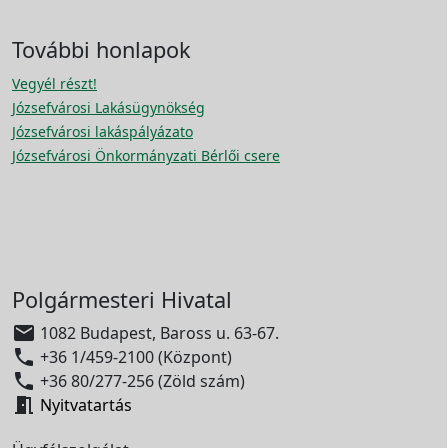
További honlapok
Vegyél részt!
Józsefvárosi Lakásügynökség
Józsefvárosi lakáspályázato
Józsefvárosi Önkormányzati Bérlői csere
Polgármesteri Hivatal

1082 Budapest, Baross u. 63-67.

+36 1/459-2100 (Központ)

+36 80/277-256 (Zöld szám)

Nyitvatartás