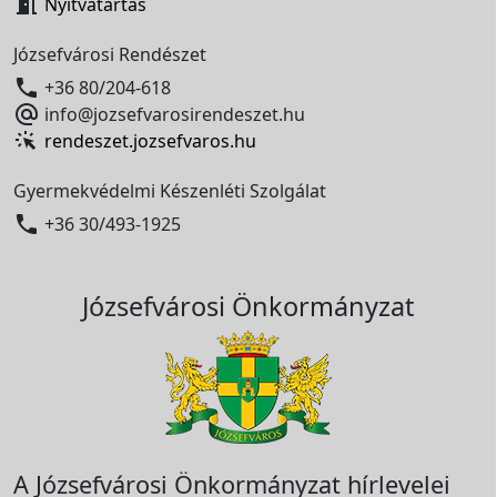

Nyitvatartás
Józsefvárosi Rendészet

+36 80/204-618

info@jozsefvarosirendeszet.hu
rendeszet.jozsefvaros.hu
Gyermekvédelmi Készenléti Szolgálat

+36 30/493-1925
Józsefvárosi Önkormányzat
A Józsefvárosi Önkormányzat hírlevelei