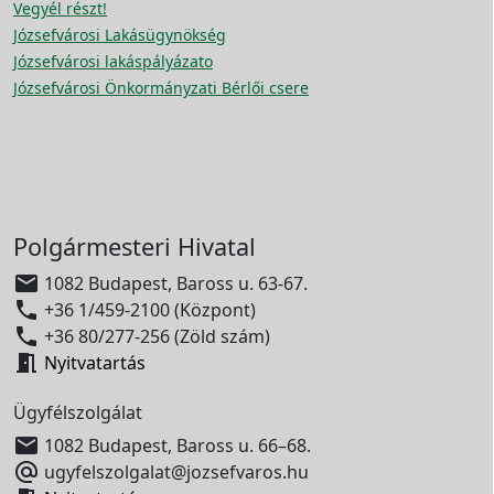
Vegyél részt!
Józsefvárosi Lakásügynökség
Józsefvárosi lakáspályázato
Józsefvárosi Önkormányzati Bérlői csere
Polgármesteri Hivatal

1082 Budapest, Baross u. 63-67.

+36 1/459-2100 (Központ)

+36 80/277-256 (Zöld szám)

Nyitvatartás
Ügyfélszolgálat

1082 Budapest, Baross u. 66–68.

ugyfelszolgalat@jozsefvaros.hu