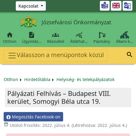
Ugrás a fő tartalomra

Kapcsolat
Józsefvárosi Önkormányzat




Otthon
Ügyintéz…
Részvétel
Átláthat…
Pázmány
Állami k…
Válasszon a menüpontok közül

Otthon
Hirdetőtábla
Helyiség- és telekpályázatok
Pályázati Felhívás – Budapest VIII.
kerület, Somogyi Béla utca 19.
Megosztás Facebook-on

Utolsó frissítés:
2022. július 4.
(Létrehozva:
2022. július 4.
)