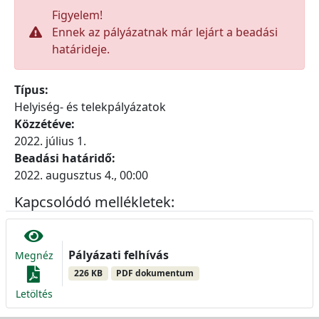
Figyelem!
Ennek az pályázatnak már lejárt a beadási
határideje.
Típus:
Helyiség- és telekpályázatok
Közzétéve:
2022. július 1.
Beadási határidő:
2022. augusztus 4., 00:00
Kapcsolódó mellékletek:
Pályázati felhívás
Megnéz
226 KB
PDF dokumentum
Letöltés