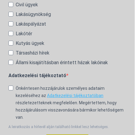
Civil ügyek
Lakásügynökség
Lakáspályázat
Lakótér
Kutyás ügyek
Társasházi hírek
Állami kisajátításban érintett házak lakóinak
Adatkezelési tájékoztató
Önkéntesen hozzájárulok személyes adataim
kezeléséhez az
Adatkezelési tájékoztatóban
részletezetteknek megfelelően. Megértettem, hogy
hozzájárulásom visszavonására bármikor lehetőségem
van.
A leiratkozás a hírlevél alján található linkkel lesz lehetséges.