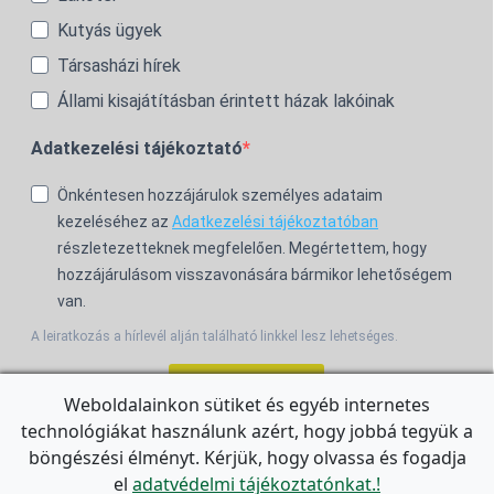
Kutyás ügyek
Társasházi hírek
Állami kisajátításban érintett házak lakóinak
Adatkezelési tájékoztató
Önkéntesen hozzájárulok személyes adataim
kezeléséhez az
Adatkezelési tájékoztatóban
részletezetteknek megfelelően. Megértettem, hogy
hozzájárulásom visszavonására bármikor lehetőségem
van.
A leiratkozás a hírlevél alján található linkkel lesz lehetséges.
Feliratkozom!
Weboldalainkon sütiket és egyéb internetes
technológiákat használunk azért, hogy jobbá tegyük a
For the English Newsletter, click
HERE.
böngészési élményt. Kérjük, hogy olvassa és fogadja
el
adatvédelmi tájékoztatónkat.!
