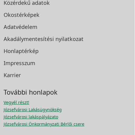
Közérdekű adatok
Okostérképek
Adatvédelem
Akadálymentesítési
nyilatkozat
Honlaptérkép
Impresszum
Karrier
További honlapok
Vegyél részt!
Józsefvárosi Lakásügynökség
Józsefvárosi lakáspályázato
Józsefvárosi Önkormányzati Bérlői csere