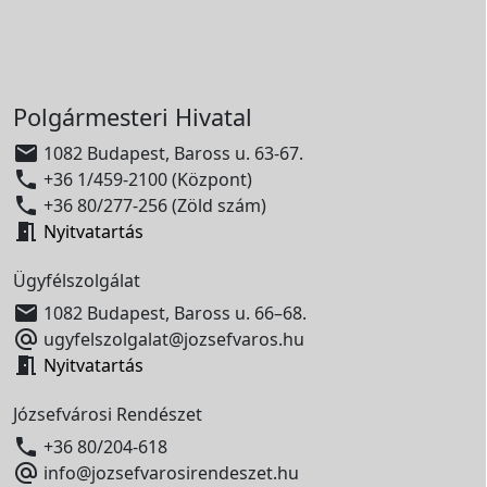
Polgármesteri Hivatal

1082 Budapest, Baross u. 63-67.

+36 1/459-2100 (Központ)

+36 80/277-256 (Zöld szám)

Nyitvatartás
Ügyfélszolgálat

1082 Budapest, Baross u. 66–68.

ugyfelszolgalat@jozsefvaros.hu

Nyitvatartás
Józsefvárosi Rendészet

+36 80/204-618

info@jozsefvarosirendeszet.hu