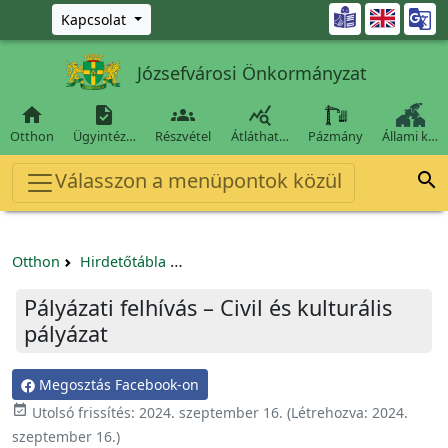
Ugrás a fő tartalomra

Kapcsolat
Józsefvárosi Önkormányzat




Otthon
Ügyintéz…
Részvétel
Átláthat…
Pázmány
Állami k…
Válasszon a menüpontok közül

Otthon
Hirdetőtábla
Egyéb pályázatok szervezeteknek/tá
Pályázati felhívás – Civil és kulturális
pályázat
Megosztás Facebook-on

Utolsó frissítés:
2024. szeptember 16.
(Létrehozva:
2024.
szeptember 16.
)