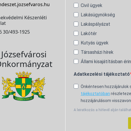
ndeszet.jozsefvaros.hu
Civil ügyek
Lakásügynökség
ekvédelmi Készenléti
lat
Lakáspályázat
6 30/493-1925
Lakótér
Kutyás ügyek
Józsefvárosi
Társasházi hírek
nkormányzat
Állami kisajátításban éri
Adatkezelési tájékoztató
Önkéntesen hozzájárulok
tájékoztatóban
részleteze
hozzájárulásom visszavon
A leiratkozás a hírlevél alján találha