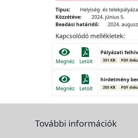
Típus:
Helyiség- és telekpályáz
Közzétéve:
2024. június 5.
Beadási határidő:
2024. augusz
Kapcsolódó mellékletek:
Pályázati felhí
351 KB
PDF dok
Megnéz
Letölt
hirdetmény ben
205 KB
PDF dok
Megnéz
Letölt
További információk