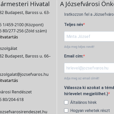
ármesteri Hivatal
A Józsefvárosi Önk
2 Budapest, Baross u. 63-
Iratkozzon fel a Józsefváro
 1/459-2100 (Központ)
Teljes név
 80/277-256 (Zöld szám)
itvatartás
Adja meg teljes nevét!
szolgálat
2 Budapest, Baross u. 66–
Email cím:
szolgalat@jozsefvaros.hu
Adja meg az email címét!
itvatartás
Válassza ki azokat a témá
városi Rendészet
hírlevelet megjelölhet.)
6 80/204-618
Általános hírek
Hogyan vehetek részt
ozsefvarosirendeszet.hu