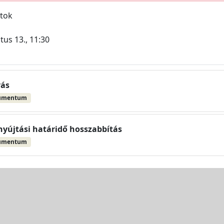
atok
tus 13., 11:30
vás
umentum
yújtási határidő hosszabbítás
umentum