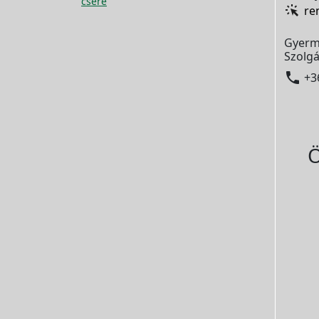
csere
re
Gyerm
Szolgá

+3
Ö