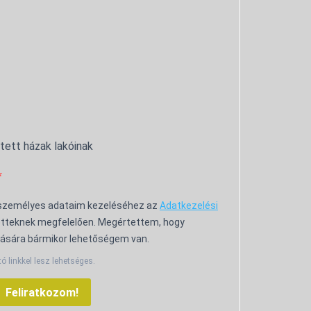
ntett házak lakóinak
 személyes adataim kezeléséhez az
Adatkezelési
tteknek megfelelően. Megértettem, hogy
ására bármikor lehetőségem van.
tó linkkel lesz lehetséges.
Feliratkozom!