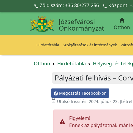
Ugrás a fő tartalomra
Zöld szám: +36 80/277-256
Központ: +



Józsefvárosi
Önkormányzat
Otthon
Hirdetőtábla
Szolgáltatások és intézmények
Városfe
Otthon
Hirdetőtábla
Helyiség- és tele
Pályázati felhívás – Corv
Megosztás Facebook-on

Utolsó frissítés:
2024. július 23.
(Létre
Figyelem!
Ennek az pályázatnak már lej