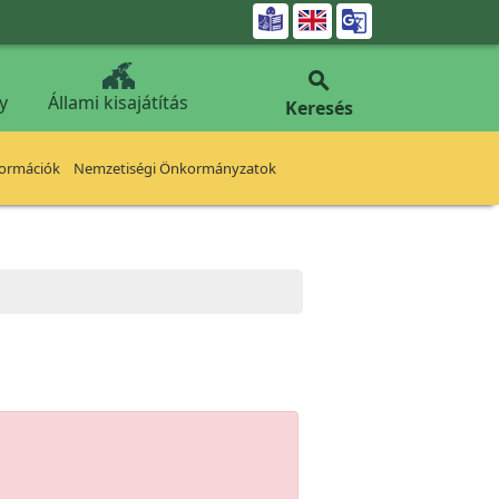


y
Állami kisajátítás
Keresés
formációk
Nemzetiségi Önkormányzatok