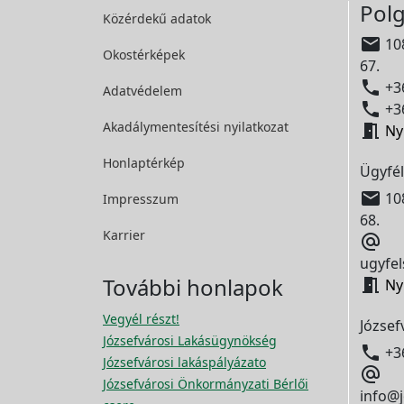
Polg
Közérdekű adatok

108
Okostérképek
67.

+36
Adatvédelem

+36
Akadálymentesítési
nyilatkozat

Ny
Honlaptérkép
Ügyfél

108
Impresszum
68.
Karrier

ugyfel
További honlapok

Ny
Vegyél részt!
József
Józsefvárosi Lakásügynökség

+3
Józsefvárosi lakáspályázato

Józsefvárosi Önkormányzati Bérlői
info@j