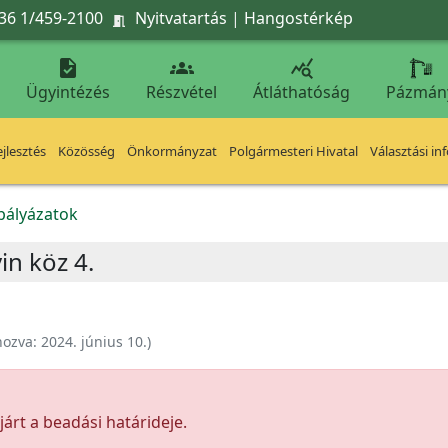
36 1/459-2100
Nyitvatartás
|
Hangostérkép




Ügyintézés
Részvétel
Átláthatóság
Pázmán
jlesztés
Közösség
Önkormányzat
Polgármesteri Hivatal
Választási in
kpályázatok
in köz 4.
hozva:
2024. június 10.
)
árt a beadási határideje.