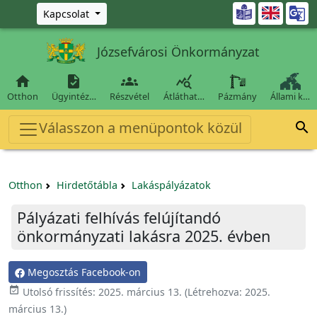
Ugrás a fő tartalomra

Kapcsolat
Józsefvárosi Önkormányzat




Otthon
Ügyintéz…
Részvétel
Átláthat…
Pázmány
Állami k…
Válasszon a menüpontok közül

Otthon
Hirdetőtábla
Lakáspályázatok
Pályázati felhívás felújítandó
önkormányzati lakásra 2025. évben
Megosztás Facebook-on

Utolsó frissítés:
2025. március 13.
(Létrehozva:
2025.
március 13.
)