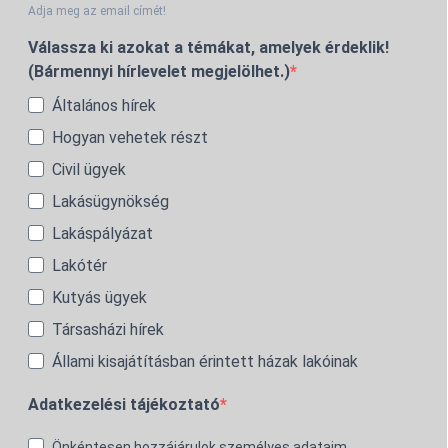
Adja meg az email címét!
Válassza ki azokat a témákat, amelyek érdeklik!
(Bármennyi hírlevelet megjelölhet.)
Általános hírek
Hogyan vehetek részt
Civil ügyek
Lakásügynökség
Lakáspályázat
Lakótér
Kutyás ügyek
Társasházi hírek
Állami kisajátításban érintett házak lakóinak
Adatkezelési tájékoztató
Önkéntesen hozzájárulok személyes adataim