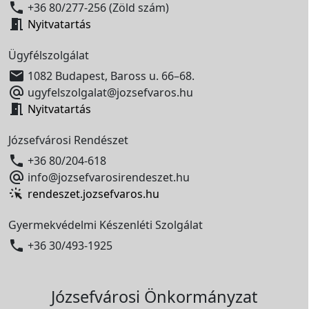

+36 80/277-256 (Zöld szám)

Nyitvatartás
Ügyfélszolgálat

1082 Budapest, Baross u. 66–68.

ugyfelszolgalat@jozsefvaros.hu

Nyitvatartás
Józsefvárosi Rendészet

+36 80/204-618

info@jozsefvarosirendeszet.hu
rendeszet.jozsefvaros.hu
Gyermekvédelmi Készenléti Szolgálat

+36 30/493-1925
Józsefvárosi Önkormányzat