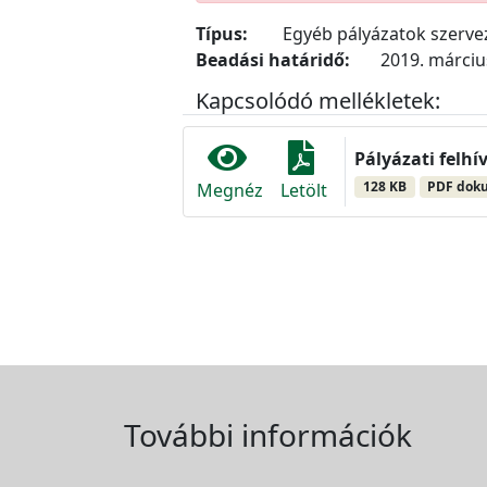
Típus:
Egyéb pályázatok szerv
Beadási határidő:
2019. március
Kapcsolódó mellékletek:
Pályázati felhív
128 KB
PDF dok
Megnéz
Letölt
További információk