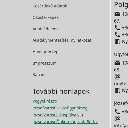
Polg
Közérdekű adatok

108
Okostérképek
67.

+36
Adatvédelem

+36
Akadálymentesítési
nyilatkozat

Ny
Honlaptérkép
Ügyfél

108
Impresszum
68.
Karrier

ugyfel
További honlapok

Ny
Vegyél részt!
József
Józsefvárosi Lakásügynökség

+3
Józsefvárosi lakáspályázato

Józsefvárosi Önkormányzati Bérlői
info@j