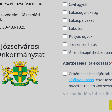
ndeszet.jozsefvaros.hu
Civil ügyek
Lakásügynökség
ekvédelmi Készenléti
lat
Lakáspályázat
6 30/493-1925
Lakótér
Kutyás ügyek
Józsefvárosi
Társasházi hírek
nkormányzat
Állami kisajátításban éri
Adatkezelési tájékoztató
Önkéntesen hozzájárulok
tájékoztatóban
részleteze
hozzájárulásom visszavon
A leiratkozás a hírlevél alján találha