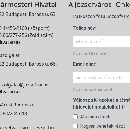
ármesteri Hivatal
A Józsefvárosi Önk
2 Budapest, Baross u. 63-
Iratkozzon fel a Józsefváro
 1/459-2100 (Központ)
Teljes név
 80/277-256 (Zöld szám)
itvatartás
Adja meg teljes nevét!
szolgálat
2 Budapest, Baross u. 66–
Email cím:
szolgalat@jozsefvaros.hu
Adja meg az email címét!
itvatartás
Válassza ki azokat a témá
városi Rendészet
hírlevelet megjelölhet.)
6 80/204-618
Általános hírek
Hogyan vehetek részt
ozsefvarosirendeszet.hu