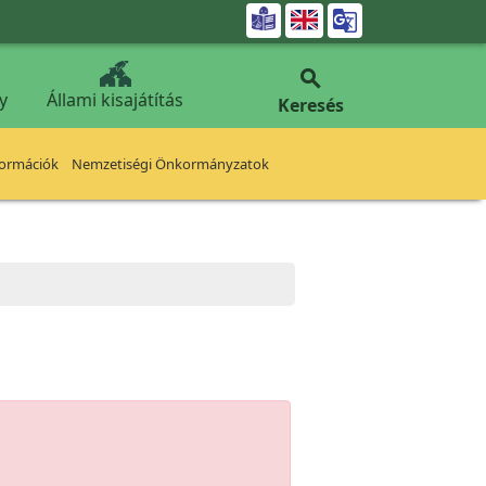


y
Állami kisajátítás
Keresés
formációk
Nemzetiségi Önkormányzatok