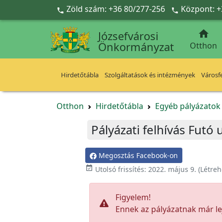
Ugrás a fő tartalomra
Zöld szám: +36 80/277-256
Központ: +



Józsefvárosi
Önkormányzat
Otthon
Hirdetőtábla
Szolgáltatások és intézmények
Városfe
Otthon
Hirdetőtábla
Egyéb pályázato
Pályázati felhívás Futó 
Megosztás Facebook-on

Utolsó frissítés:
2022. május 9.
(Létreh
Figyelem!
Ennek az pályázatnak már lej