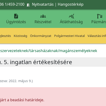
36 1/459-2100
Nyitvatartás
|
Hangostérkép




Ügyintézés
Részvétel
Átláthatóság
Pázmán
jlesztés
Közösség
Önkormányzat
Polgármesteri Hivatal
Választási in
k szervezeteknek/társasházaknak/magánszemélyeknek
u. 5. ingatlan értékesítésére
ozva:
2022. május 9.
)
árt a beadási határideje.