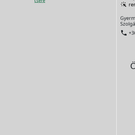
csere
re
Gyerm
Szolgá

+3
Ö