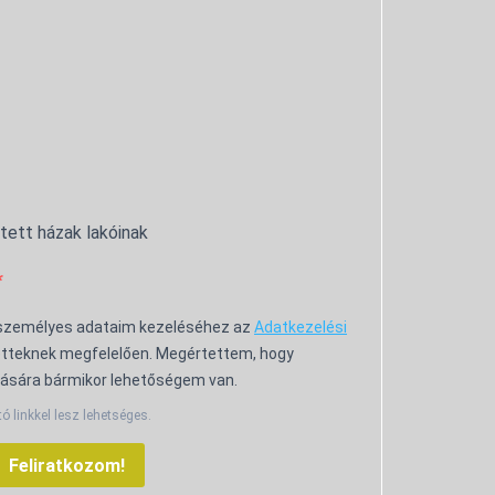
ntett házak lakóinak
 személyes adataim kezeléséhez az
Adatkezelési
tteknek megfelelően. Megértettem, hogy
ására bármikor lehetőségem van.
tó linkkel lesz lehetséges.
Feliratkozom!