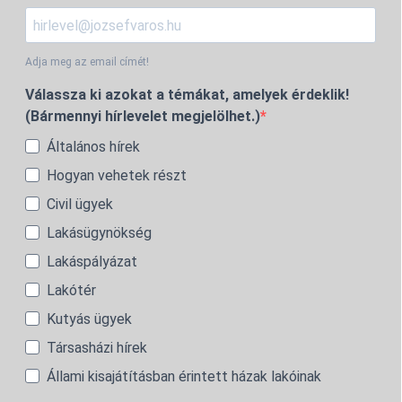
Adja meg az email címét!
Válassza ki azokat a témákat, amelyek érdeklik!
(Bármennyi hírlevelet megjelölhet.)
Általános hírek
Hogyan vehetek részt
Civil ügyek
Lakásügynökség
Lakáspályázat
Lakótér
Kutyás ügyek
Társasházi hírek
Állami kisajátításban érintett házak lakóinak