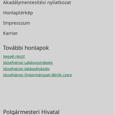
Akadálymentesítési
nyilatkozat
Honlaptérkép
Impresszum
Karrier
További honlapok
Vegyél részt!
Józsefvárosi Lakásügynökség
Józsefvárosi lakáspályázato
Józsefvárosi Önkormányzati Bérlői csere
Polgármesteri Hivatal