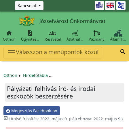
Ugrás a fő tartalomra

Kapcsolat
Józsefvárosi Önkormányzat




Otthon
Ügyintéz…
Részvétel
Átláthat…
Pázmány
Állami k…
Válasszon a menüpontok közül

Otthon
Hirdetőtábla
Beszerzési és közbeszerzési eljárások
Pályázati felhívás író- és irodai
eszközök beszerzésére
Megosztás Facebook-on

Utolsó frissítés:
2022. május 9.
(Létrehozva:
2022. május 9.
)