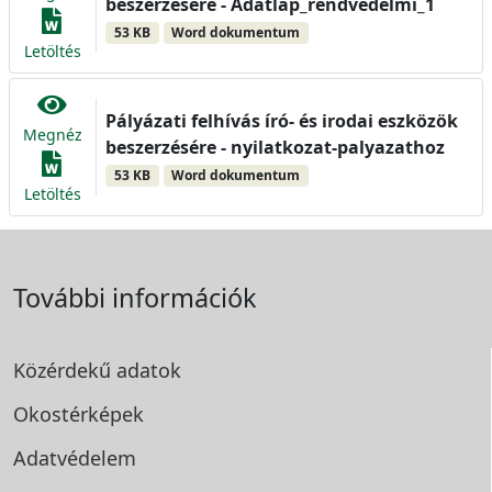
beszerzésére - Adatlap_rendvedelmi_1
53 KB
Word dokumentum
Letöltés
Pályázati felhívás író- és irodai eszközök
Megnéz
beszerzésére - nyilatkozat-palyazathoz
53 KB
Word dokumentum
Letöltés
További információk
Közérdekű adatok
Okostérképek
Adatvédelem