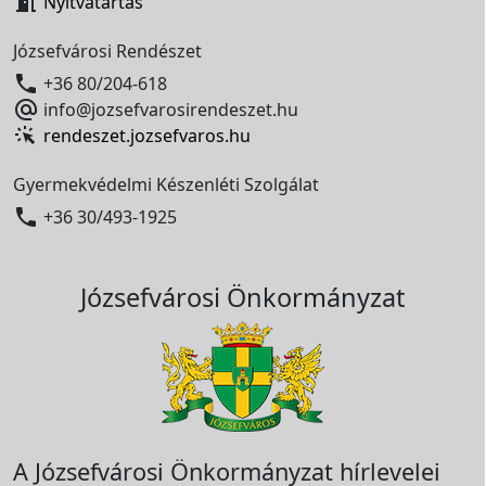

Nyitvatartás
Józsefvárosi Rendészet

+36 80/204-618

info@jozsefvarosirendeszet.hu
rendeszet.jozsefvaros.hu
Gyermekvédelmi Készenléti Szolgálat

+36 30/493-1925
Józsefvárosi Önkormányzat
A Józsefvárosi Önkormányzat hírlevelei