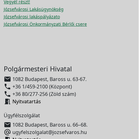
Vegyél részt!
Józsefvárosi Lakásügynökség
Józsefvárosi lakáspályázato
Józsefvárosi Önkormányzati Bérlői csere
Polgármesteri Hivatal

1082 Budapest, Baross u. 63-67.

+36 1/459-2100 (Központ)

+36 80/277-256 (Zöld szám)

Nyitvatartás
Ügyfélszolgálat

1082 Budapest, Baross u. 66–68.

ugyfelszolgalat@jozsefvaros.hu