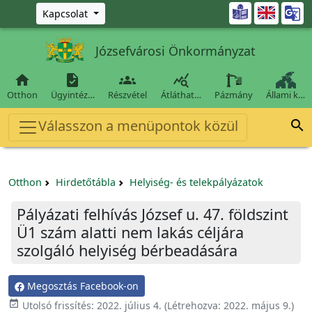
Ugrás a fő tartalomra

Kapcsolat
Józsefvárosi Önkormányzat




Otthon
Ügyintéz…
Részvétel
Átláthat…
Pázmány
Állami k…
Válasszon a menüpontok közül

Otthon
Hirdetőtábla
Helyiség- és telekpályázatok
Pályázati felhívás József u. 47. földszint
Ü1 szám alatti nem lakás céljára
szolgáló helyiség bérbeadására
Megosztás Facebook-on

Utolsó frissítés:
2022. július 4.
(Létrehozva:
2022. május 9.
)