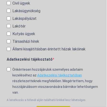
Civil ügyek
Lakásügynökség
Lakáspályázat
Lakótér
Kutyás ügyek
Társasházi hírek
Állami kisajátításban érintett házak lakóinak
Adatkezelési tájékoztató
Önkéntesen hozzájárulok személyes adataim
kezeléséhez az
Adatkezelési tájékoztatóban
részletezetteknek megfelelően. Megértettem, hogy
hozzájárulásom visszavonására bármikor lehetőségem
van.
A leiratkozás a hírlevél alján található linkkel lesz lehetséges.