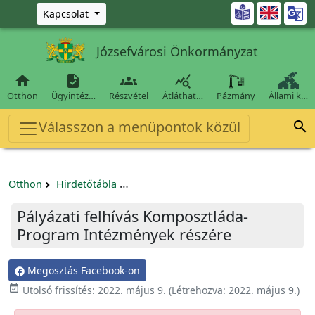
Ugrás a fő tartalomra

Kapcsolat
Józsefvárosi Önkormányzat




Otthon
Ügyintéz…
Részvétel
Átláthat…
Pázmány
Állami k…
Válasszon a menüpontok közül

Otthon
Hirdetőtábla
Egyéb pályázatok szervezeteknek/tá
Pályázati felhívás Komposztláda-
Program Intézmények részére
Megosztás Facebook-on

Utolsó frissítés:
2022. május 9.
(Létrehozva:
2022. május 9.
)