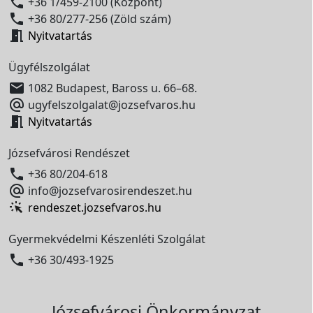

+36 1/459-2100 (Központ)

+36 80/277-256 (Zöld szám)

Nyitvatartás
Ügyfélszolgálat

1082 Budapest, Baross u. 66–68.

ugyfelszolgalat@jozsefvaros.hu

Nyitvatartás
Józsefvárosi Rendészet

+36 80/204-618

info@jozsefvarosirendeszet.hu
rendeszet.jozsefvaros.hu
Gyermekvédelmi Készenléti Szolgálat

+36 30/493-1925
Józsefvárosi Önkormányzat