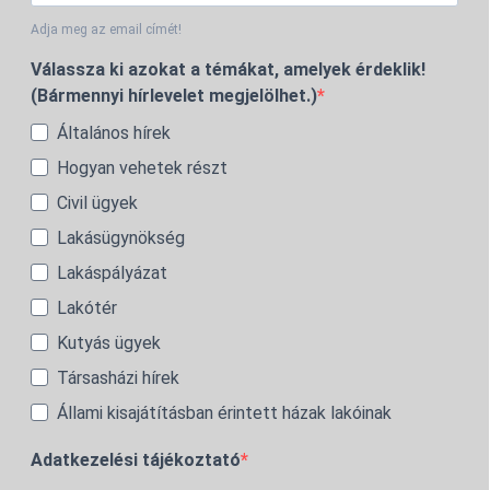
Adja meg az email címét!
Válassza ki azokat a témákat, amelyek érdeklik!
(Bármennyi hírlevelet megjelölhet.)
Általános hírek
Hogyan vehetek részt
Civil ügyek
Lakásügynökség
Lakáspályázat
Lakótér
Kutyás ügyek
Társasházi hírek
Állami kisajátításban érintett házak lakóinak
Adatkezelési tájékoztató