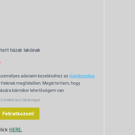
ntett házak lakóinak
 személyes adataim kezeléséhez az
Adatkezelési
tteknek megfelelően. Megértettem, hogy
ására bármikor lehetőségem van.
tó linkkel lesz lehetséges.
Feliratkozom!
click
HERE.