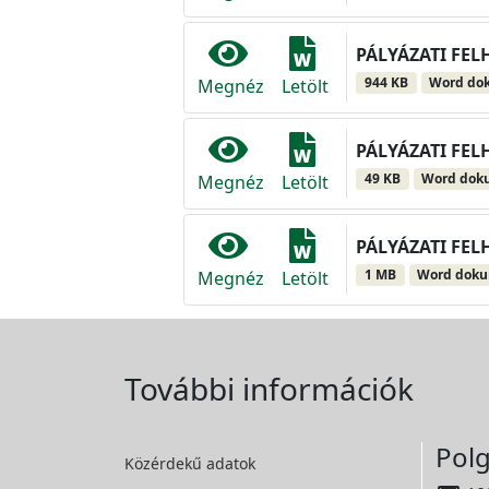
PÁLYÁZATI FEL
944 KB
Word do
Megnéz
Letölt
PÁLYÁZATI FEL
49 KB
Word do
Megnéz
Letölt
PÁLYÁZATI FELH
1 MB
Word dok
Megnéz
Letölt
További információk
Polg
Közérdekű adatok