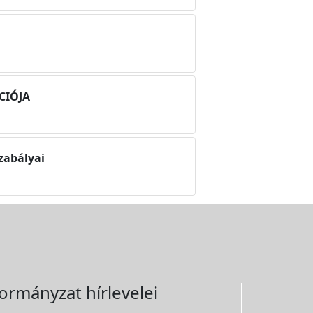
CIÓJA
zabályai
ormányzat hírlevelei