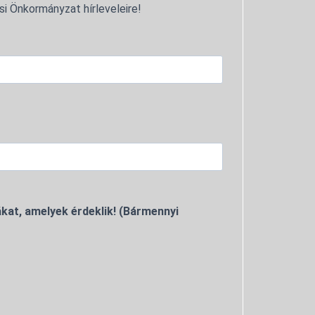
si Önkormányzat hírleveleire!
kat, amelyek érdeklik! (Bármennyi