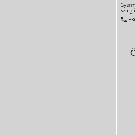
Gyerm
Szolgá

+3
Ö