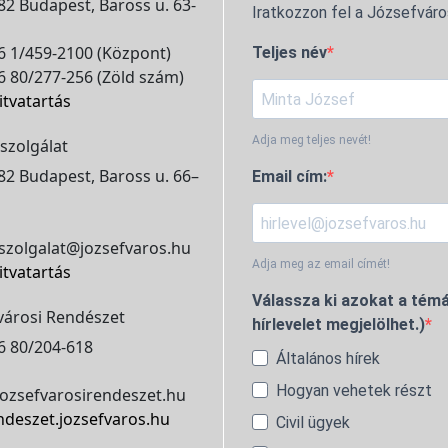
2 Budapest, Baross u. 63-
Iratkozzon fel a Józsefváro
 1/459-2100 (Központ)
Teljes név
 80/277-256 (Zöld szám)
itvatartás
Adja meg teljes nevét!
szolgálat
2 Budapest, Baross u. 66–
Email cím:
szolgalat@jozsefvaros.hu
Adja meg az email címét!
itvatartás
Válassza ki azokat a témá
városi Rendészet
hírlevelet megjelölhet.)
6 80/204-618
Általános hírek
Hogyan vehetek részt
ozsefvarosirendeszet.hu
ndeszet.jozsefvaros.hu
Civil ügyek