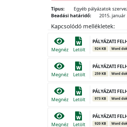
Típus:
Egyéb pályázatok szerv
Beadási határidő:
2015. január 
Kapcsolódó mellékletek:
PÁLYÁZATI FELH
924 KB
Word do
Megnéz
Letölt
PÁLYÁZATI FEL
259 KB
Word do
Megnéz
Letölt
PÁLYÁZATI FELHÍ
973 KB
Word do
Megnéz
Letölt
PÁLYÁZATI FEL
920 KB
Word do
Megnéz
Letölt