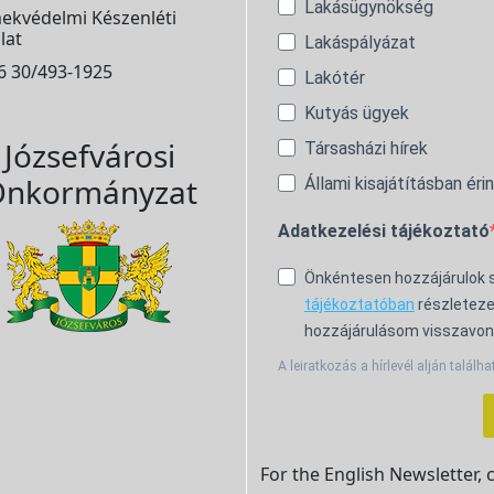
Lakásügynökség
ekvédelmi Készenléti
lat
Lakáspályázat
6 30/493-1925
Lakótér
Kutyás ügyek
Józsefvárosi
Társasházi hírek
nkormányzat
Állami kisajátításban éri
Adatkezelési tájékoztató
Önkéntesen hozzájárulok
tájékoztatóban
részleteze
hozzájárulásom visszavon
A leiratkozás a hírlevél alján találha
For the English Newsletter, 