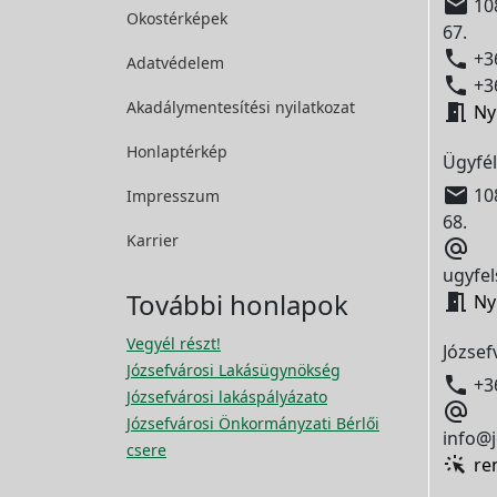

108
Okostérképek
67.

+36
Adatvédelem

+36
Akadálymentesítési
nyilatkozat

Ny
Honlaptérkép
Ügyfél

108
Impresszum
68.
Karrier

ugyfel
További honlapok

Ny
Vegyél részt!
József
Józsefvárosi Lakásügynökség

+3
Józsefvárosi lakáspályázato

Józsefvárosi Önkormányzati Bérlői
info@j
csere
re