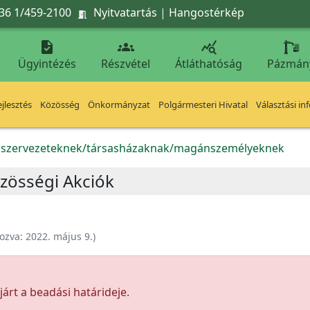
36 1/459-2100
Nyitvatartás
|
Hangostérkép




Ügyintézés
Részvétel
Átláthatóság
Pázmán
jlesztés
Közösség
Önkormányzat
Polgármesteri Hivatal
Választási in
k szervezeteknek/társasházaknak/magánszemélyeknek
zösségi Akciók
ozva:
2022. május 9.
)
árt a beadási határideje.