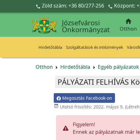
Ugrás a fő tartalomra
Zöld szám: +36 80/277-256
Központ: +



Józsefvárosi
Önkormányzat
Otthon
Hirdetőtábla
Szolgáltatások és intézmények
Városfe
Otthon
Hirdetőtábla
Egyéb pályázato
PÁLYÁZATI FELHÍVÁS Kö
Megosztás Facebook-on

Utolsó frissítés:
2022. május 9.
(Létreh
Figyelem!
Ennek az pályázatnak már lej