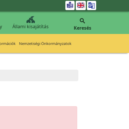


y
Állami kisajátítás
Keresés
formációk
Nemzetiségi Önkormányzatok