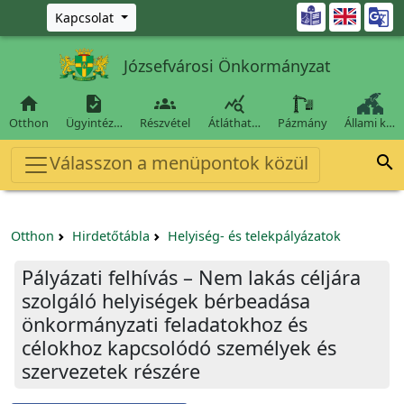
Ugrás a fő tartalomra

Kapcsolat
Józsefvárosi Önkormányzat




Otthon
Ügyintéz…
Részvétel
Átláthat…
Pázmány
Állami k…
Válasszon a menüpontok közül

Otthon
Hirdetőtábla
Helyiség- és telekpályázatok
Pályázati felhívás – Nem lakás céljára
szolgáló helyiségek bérbeadása
önkormányzati feladatokhoz és
célokhoz kapcsolódó személyek és
szervezetek részére