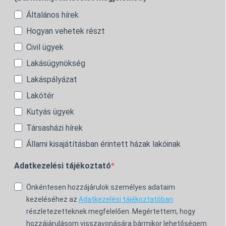
Általános hírek
Hogyan vehetek részt
Civil ügyek
Lakásügynökség
Lakáspályázat
Lakótér
Kutyás ügyek
Társasházi hírek
Állami kisajátításban érintett házak lakóinak
Adatkezelési tájékoztató
Önkéntesen hozzájárulok személyes adataim
kezeléséhez az
Adatkezelési tájékoztatóban
részletezetteknek megfelelően. Megértettem, hogy
hozzájárulásom visszavonására bármikor lehetőségem