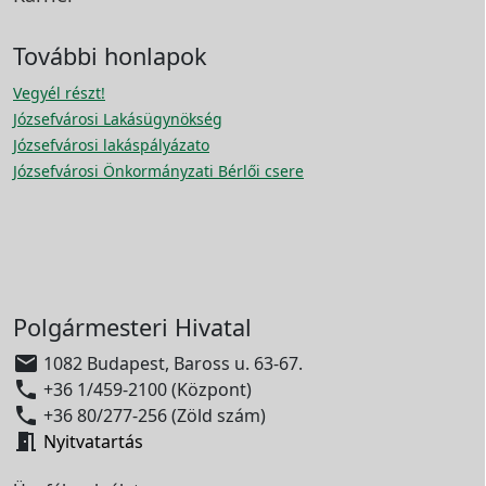
További honlapok
Vegyél részt!
Józsefvárosi Lakásügynökség
Józsefvárosi lakáspályázato
Józsefvárosi Önkormányzati Bérlői csere
Polgármesteri Hivatal

1082 Budapest, Baross u. 63-67.

+36 1/459-2100 (Központ)

+36 80/277-256 (Zöld szám)

Nyitvatartás