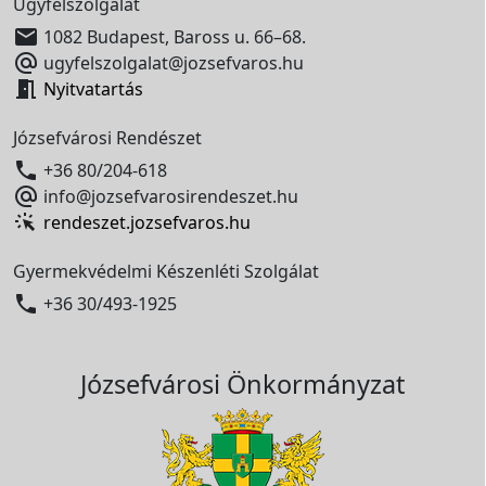
Ügyfélszolgálat

1082 Budapest, Baross u. 66–68.

ugyfelszolgalat@jozsefvaros.hu

Nyitvatartás
Józsefvárosi Rendészet

+36 80/204-618

info@jozsefvarosirendeszet.hu
rendeszet.jozsefvaros.hu
Gyermekvédelmi Készenléti Szolgálat

+36 30/493-1925
Józsefvárosi Önkormányzat