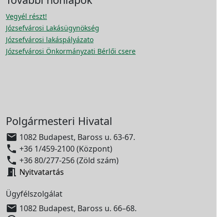
Vegyél részt!
Józsefvárosi Lakásügynökség
Józsefvárosi lakáspályázato
Józsefvárosi Önkormányzati Bérlői csere
Polgármesteri Hivatal

1082 Budapest, Baross u. 63-67.

+36 1/459-2100 (Központ)

+36 80/277-256 (Zöld szám)

Nyitvatartás
Ügyfélszolgálat

1082 Budapest, Baross u. 66–68.