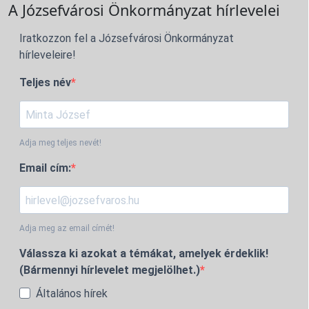
A Józsefvárosi Önkormányzat hírlevelei
Iratkozzon fel a Józsefvárosi Önkormányzat
hírleveleire!
Teljes név
Adja meg teljes nevét!
Email cím:
Adja meg az email címét!
Válassza ki azokat a témákat, amelyek érdeklik!
(Bármennyi hírlevelet megjelölhet.)
Általános hírek