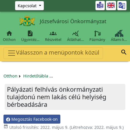
Ugrás a fő tartalomra

Kapcsolat
Józsefvárosi Önkormányzat




Otthon
Ügyintéz…
Részvétel
Átláthat…
Pázmány
Állami k…
Válasszon a menüpontok közül

Otthon
Hirdetőtábla
Egyéb pályázatok szervezeteknek/tá
Pályázati felhívás önkormányzati
tulajdonú nem lakás célú helyiség
bérbeadására
Megosztás Facebook-on

Utolsó frissítés:
2022. május 9.
(Létrehozva:
2022. május 9.
)