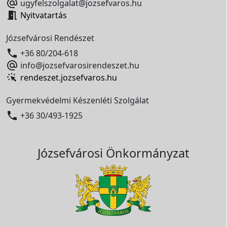

ugyfelszolgalat@jozsefvaros.hu

Nyitvatartás
Józsefvárosi Rendészet

+36 80/204-618

info@jozsefvarosirendeszet.hu
rendeszet.jozsefvaros.hu
Gyermekvédelmi Készenléti Szolgálat

+36 30/493-1925
Józsefvárosi Önkormányzat