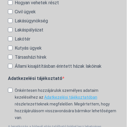
Hogyan vehetek részt
Civil ügyek
Lakásügynökség
Lakáspályázat
Lakótér
Kutyás ügyek
Társasházi hírek
Állami kisajátításban érintett házak lakóinak
Adatkezelési tájékoztató
Önkéntesen hozzájárulok személyes adataim
kezeléséhez az
Adatkezelési tájékoztatóban
részletezetteknek megfelelően. Megértettem, hogy
hozzájárulásom visszavonására bármikor lehetőségem
van.
A leiratkozás a hírlevél alján található linkkel lesz lehetséges.