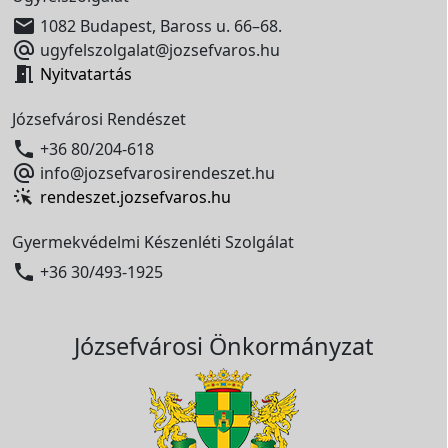

1082 Budapest, Baross u. 66–68.

ugyfelszolgalat@jozsefvaros.hu

Nyitvatartás
Józsefvárosi Rendészet

+36 80/204-618

info@jozsefvarosirendeszet.hu
rendeszet.jozsefvaros.hu
Gyermekvédelmi Készenléti Szolgálat

+36 30/493-1925
Józsefvárosi Önkormányzat