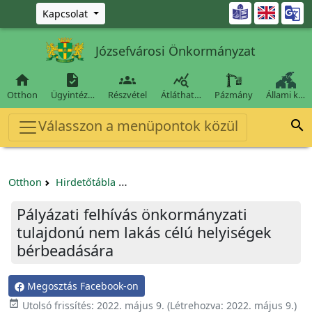
Ugrás a fő tartalomra

Kapcsolat
Józsefvárosi Önkormányzat




Otthon
Ügyintéz…
Részvétel
Átláthat…
Pázmány
Állami k…
Válasszon a menüpontok közül

Otthon
Hirdetőtábla
Egyéb pályázatok szervezeteknek/tá
Pályázati felhívás önkormányzati
tulajdonú nem lakás célú helyiségek
bérbeadására
Megosztás Facebook-on

Utolsó frissítés:
2022. május 9.
(Létrehozva:
2022. május 9.
)