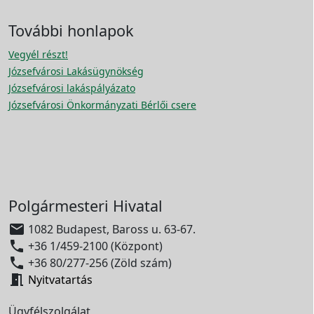
További honlapok
Vegyél részt!
Józsefvárosi Lakásügynökség
Józsefvárosi lakáspályázato
Józsefvárosi Önkormányzati Bérlői csere
Polgármesteri Hivatal

1082 Budapest, Baross u. 63-67.

+36 1/459-2100 (Központ)

+36 80/277-256 (Zöld szám)

Nyitvatartás
Ügyfélszolgálat