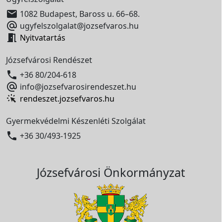

1082 Budapest, Baross u. 66–68.

ugyfelszolgalat@jozsefvaros.hu

Nyitvatartás
Józsefvárosi Rendészet

+36 80/204-618

info@jozsefvarosirendeszet.hu
rendeszet.jozsefvaros.hu
Gyermekvédelmi Készenléti Szolgálat

+36 30/493-1925
Józsefvárosi Önkormányzat