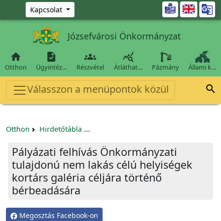
Ugrás a fő tartalomra

Kapcsolat
Józsefvárosi Önkormányzat




Otthon
Ügyintéz…
Részvétel
Átláthat…
Pázmány
Állami k…
Válasszon a menüpontok közül

Otthon
Hirdetőtábla
Egyéb pályázatok szervezeteknek/tá
Pályázati felhívás Önkormányzati
tulajdonú nem lakás célú helyiségek
kortárs galéria céljára történő
bérbeadására
Megosztás Facebook-on