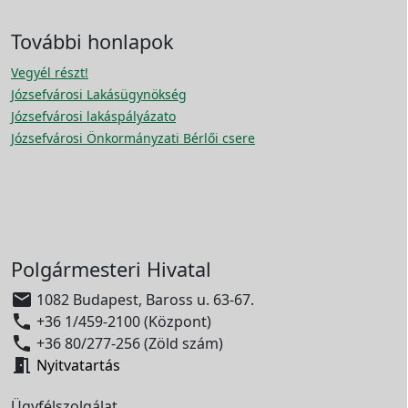
További honlapok
Vegyél részt!
Józsefvárosi Lakásügynökség
Józsefvárosi lakáspályázato
Józsefvárosi Önkormányzati Bérlői csere
Polgármesteri Hivatal

1082 Budapest, Baross u. 63-67.

+36 1/459-2100 (Központ)

+36 80/277-256 (Zöld szám)

Nyitvatartás
Ügyfélszolgálat