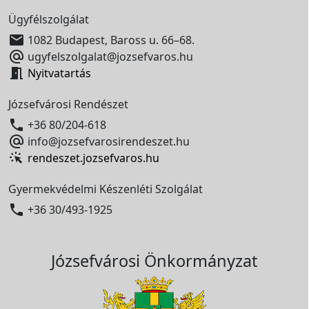
Ügyfélszolgálat

1082 Budapest, Baross u. 66–68.

ugyfelszolgalat@jozsefvaros.hu

Nyitvatartás
Józsefvárosi Rendészet

+36 80/204-618

info@jozsefvarosirendeszet.hu
rendeszet.jozsefvaros.hu
Gyermekvédelmi Készenléti Szolgálat

+36 30/493-1925
Józsefvárosi Önkormányzat