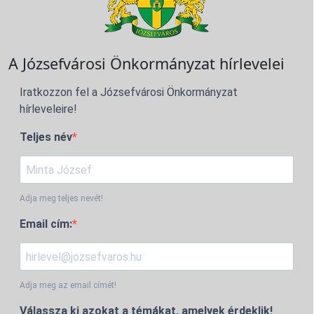
A Józsefvárosi Önkormányzat hírlevelei
Iratkozzon fel a Józsefvárosi Önkormányzat
hírleveleire!
Teljes név
Adja meg teljes nevét!
Email cím:
Adja meg az email címét!
Válassza ki azokat a témákat, amelyek érdeklik!