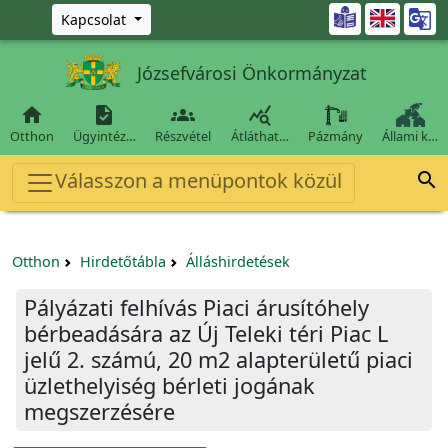
Ugrás a fő tartalomra

Kapcsolat
Józsefvárosi Önkormányzat




Otthon
Ügyintéz…
Részvétel
Átláthat…
Pázmány
Állami k…
Válasszon a menüpontok közül

Otthon
Hirdetőtábla
Álláshirdetések
Pályázati felhívás Piaci árusítóhely
bérbeadására az Új Teleki téri Piac L
jelű 2. számú, 20 m2 alapterületű piaci
üzlethelyiség bérleti jogának
megszerzésére