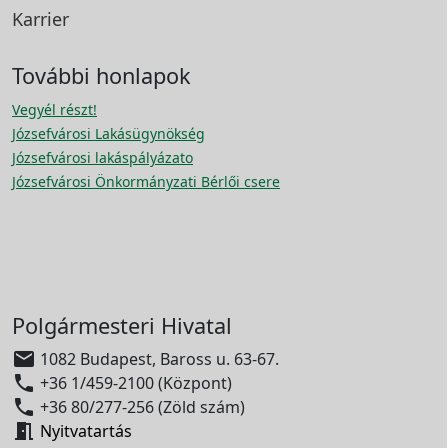
Karrier
További honlapok
Vegyél részt!
Józsefvárosi Lakásügynökség
Józsefvárosi lakáspályázato
Józsefvárosi Önkormányzati Bérlői csere
Polgármesteri Hivatal

1082 Budapest, Baross u. 63-67.

+36 1/459-2100 (Központ)

+36 80/277-256 (Zöld szám)

Nyitvatartás