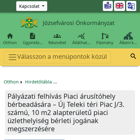
Ugrás a fő tartalomra

Kapcsolat
Józsefvárosi Önkormányzat




Otthon
Ügyintéz…
Részvétel
Átláthat…
Pázmány
Állami k…
Válasszon a menüpontok közül

Otthon
Hirdetőtábla
Egyéb pályázatok szervezeteknek/tá
Pályázati felhívás Piaci árusítóhely
bérbeadására – Új Teleki téri Piac J/3.
számú, 10 m2 alapterületű piaci
üzlethelyiség bérleti jogának
megszerzésére