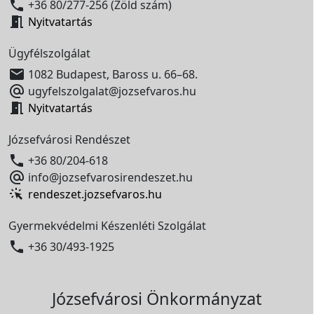

+36 80/277-256 (Zöld szám)

Nyitvatartás
Ügyfélszolgálat

1082 Budapest, Baross u. 66–68.

ugyfelszolgalat@jozsefvaros.hu

Nyitvatartás
Józsefvárosi Rendészet

+36 80/204-618

info@jozsefvarosirendeszet.hu
rendeszet.jozsefvaros.hu
Gyermekvédelmi Készenléti Szolgálat

+36 30/493-1925
Józsefvárosi Önkormányzat