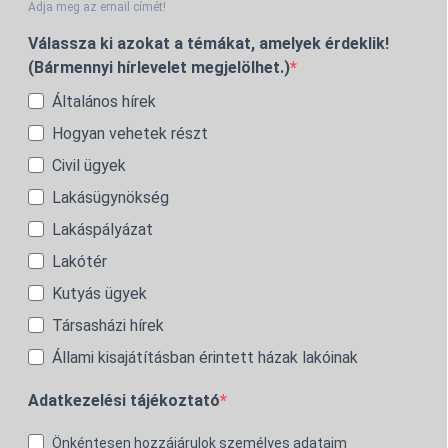
Adja meg az email címét!
Válassza ki azokat a témákat, amelyek érdeklik!
(Bármennyi hírlevelet megjelölhet.)
Általános hírek
Hogyan vehetek részt
Civil ügyek
Lakásügynökség
Lakáspályázat
Lakótér
Kutyás ügyek
Társasházi hírek
Állami kisajátításban érintett házak lakóinak
Adatkezelési tájékoztató
Önkéntesen hozzájárulok személyes adataim