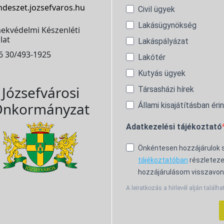
ndeszet.jozsefvaros.hu
Civil ügyek
Lakásügynökség
ekvédelmi Készenléti
lat
Lakáspályázat
6 30/493-1925
Lakótér
Kutyás ügyek
Józsefvárosi
Társasházi hírek
nkormányzat
Állami kisajátításban éri
Adatkezelési tájékoztató
Önkéntesen hozzájárulok
tájékoztatóban
részleteze
hozzájárulásom visszavon
A leiratkozás a hírlevél alján találha