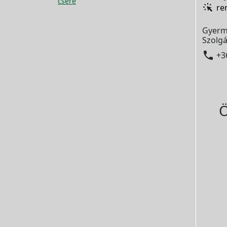
csere
re
Gyerm
Szolgá

+3
Ö