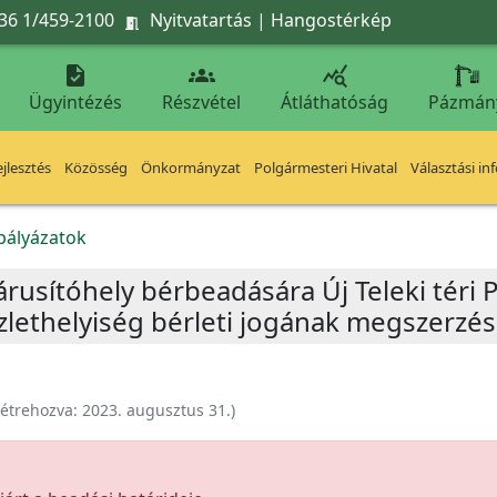
36 1/459-2100
Nyitvatartás
|
Hangostérkép




Ügyintézés
Részvétel
Átláthatóság
Pázmán
jlesztés
Közösség
Önkormányzat
Polgármesteri Hivatal
Választási in
kpályázatok
 árusítóhely bérbeadására Új Teleki téri P
üzlethelyiség bérleti jogának megszerzé
étrehozva:
2023. augusztus 31.
)