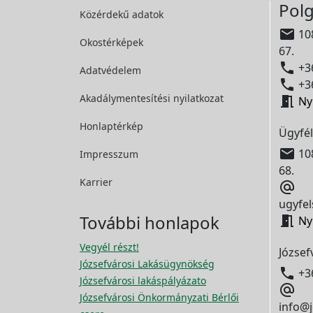
Polg
Közérdekű adatok

108
Okostérképek
67.

+36
Adatvédelem

+36
Akadálymentesítési
nyilatkozat

Ny
Honlaptérkép
Ügyfél

108
Impresszum
68.
Karrier

ugyfel
További honlapok

Ny
Vegyél részt!
József
Józsefvárosi Lakásügynökség

+3
Józsefvárosi lakáspályázato

Józsefvárosi Önkormányzati Bérlői
info@j