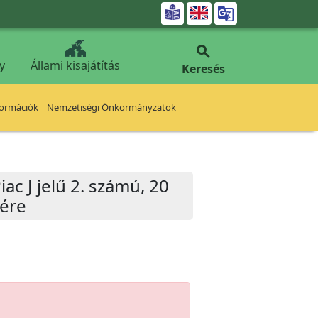


y
Állami kisajátítás
Keresés
formációk
Nemzetiségi Önkormányzatok
iac J jelű 2. számú, 20
sére