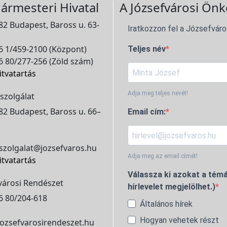
ármesteri Hivatal
A Józsefvárosi Önk
2 Budapest, Baross u. 63-
Iratkozzon fel a Józsefváro
 1/459-2100 (Központ)
Teljes név
 80/277-256 (Zöld szám)
itvatartás
Adja meg teljes nevét!
szolgálat
2 Budapest, Baross u. 66–
Email cím:
szolgalat@jozsefvaros.hu
Adja meg az email címét!
itvatartás
Válassza ki azokat a témá
városi Rendészet
hírlevelet megjelölhet.)
6 80/204-618
Általános hírek
Hogyan vehetek részt
ozsefvarosirendeszet.hu