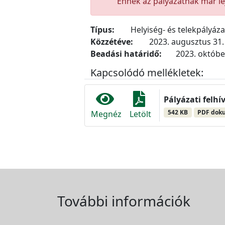
Ennek az pályázatnak már lej
Típus:
Helyiség- és telekpályáz
Közzétéve:
2023. augusztus 31.
Beadási határidő:
2023. október
Kapcsolódó mellékletek:
Pályázati felhí
542 KB
PDF dok
Megnéz
Letölt
További információk