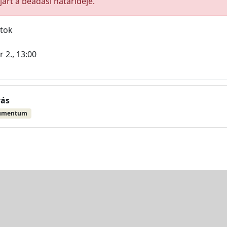
árt a beadási határideje.
atok
 2., 13:00
vás
umentum