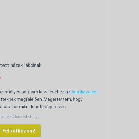
ntett házak lakóinak
 személyes adataim kezeléséhez az
Adatkezelési
tteknek megfelelően. Megértettem, hogy
ására bármikor lehetőségem van.
tó linkkel lesz lehetséges.
Feliratkozom!