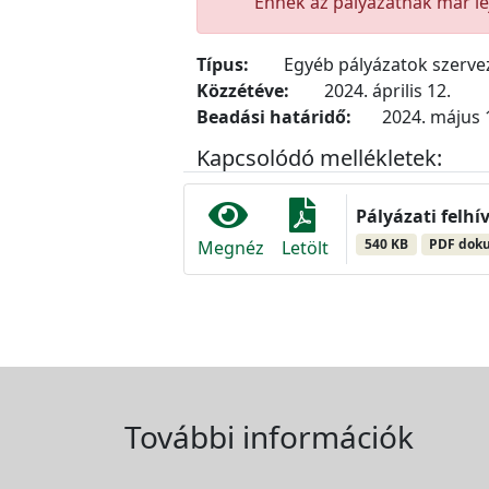
Ennek az pályázatnak már lej
Típus:
Egyéb pályázatok szerv
Közzétéve:
2024. április 12.
Beadási határidő:
2024. május 1
Kapcsolódó mellékletek:
Pályázati felhí
540 KB
PDF dok
Megnéz
Letölt
További információk