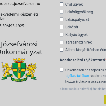
ndeszet.jozsefvaros.hu
Civil ügyek
Lakásügynökség
ekvédelmi Készenléti
lat
Lakáspályázat
6 30/493-1925
Lakótér
Kutyás ügyek
Józsefvárosi
Társasházi hírek
nkormányzat
Állami kisajátításban éri
Adatkezelési tájékoztató
Önkéntesen hozzájárulok
tájékoztatóban
részleteze
hozzájárulásom visszavon
A leiratkozás a hírlevél alján találha