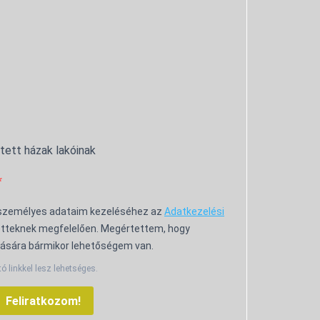
ntett házak lakóinak
 személyes adataim kezeléséhez az
Adatkezelési
tteknek megfelelően. Megértettem, hogy
ására bármikor lehetőségem van.
tó linkkel lesz lehetséges.
Feliratkozom!