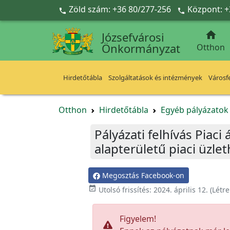
Ugrás a fő tartalomra
Zöld szám: +36 80/277-256
Központ: +



Józsefvárosi
Önkormányzat
Otthon
Hirdetőtábla
Szolgáltatások és intézmények
Városfe
Otthon
Hirdetőtábla
Egyéb pályázato
Pályázati felhívás Piaci
alapterületű piaci üzle
Megosztás Facebook-on

Utolsó frissítés:
2024. április 12.
(Létr
Figyelem!