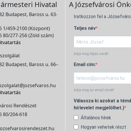
ármesteri Hivatal
A Józsefvárosi Önk
2 Budapest, Baross u. 63-
Iratkozzon fel a Józsefváro
 1/459-2100 (Központ)
Teljes név
 80/277-256 (Zöld szám)
itvatartás
Adja meg teljes nevét!
szolgálat
2 Budapest, Baross u. 66–
Email cím:
szolgalat@jozsefvaros.hu
Adja meg az email címét!
itvatartás
Válassza ki azokat a témá
városi Rendészet
hírlevelet megjelölhet.)
6 80/204-618
Általános hírek
Hogyan vehetek részt
ozsefvarosirendeszet.hu