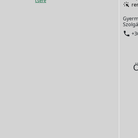
csere
re
Gyerm
Szolgá

+3
Ö