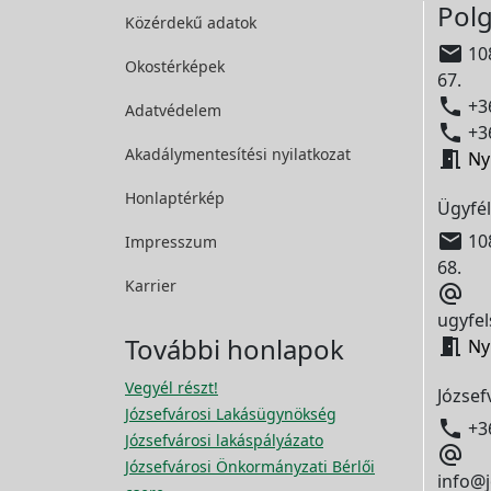
Polg
Közérdekű adatok

108
Okostérképek
67.

+36
Adatvédelem

+36
Akadálymentesítési
nyilatkozat

Ny
Honlaptérkép
Ügyfél

108
Impresszum
68.
Karrier

ugyfel
További honlapok

Ny
Vegyél részt!
József
Józsefvárosi Lakásügynökség

+3
Józsefvárosi lakáspályázato

Józsefvárosi Önkormányzati Bérlői
info@j