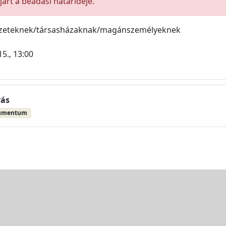
árt a beadási határideje.
ezeteknek/társasházaknak/magánszemélyeknek
5., 13:00
vás
umentum