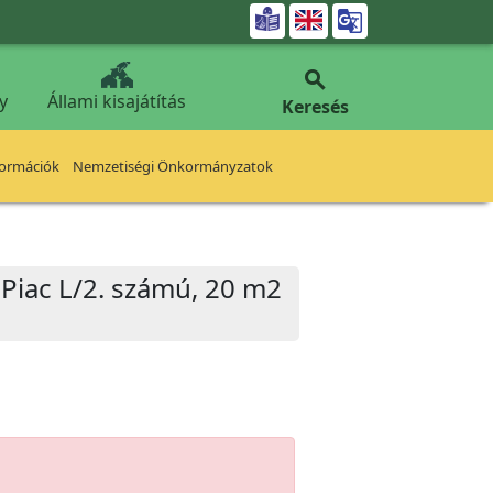


y
Állami kisajátítás
Keresés
formációk
Nemzetiségi Önkormányzatok
i Piac L/2. számú, 20 m2