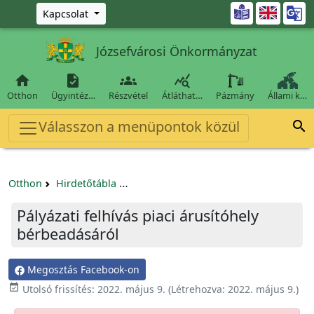
Ugrás a fő tartalomra

Kapcsolat
Józsefvárosi Önkormányzat




Otthon
Ügyintéz…
Részvétel
Átláthat…
Pázmány
Állami k…
Válasszon a menüpontok közül

Otthon
Hirdetőtábla
Beszerzési és közbeszerzési eljárások
Pályázati felhívás piaci árusítóhely
bérbeadásáról
Megosztás Facebook-on

Utolsó frissítés:
2022. május 9.
(Létrehozva:
2022. május 9.
)