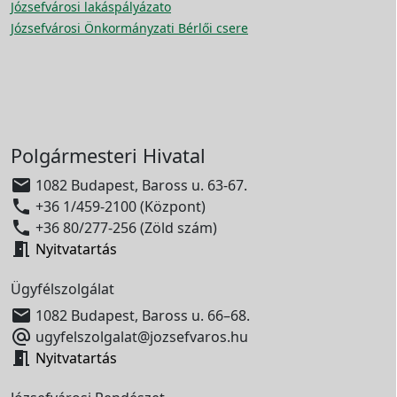
Józsefvárosi lakáspályázato
Józsefvárosi Önkormányzati Bérlői csere
Polgármesteri Hivatal

1082 Budapest, Baross u. 63-67.

+36 1/459-2100 (Központ)

+36 80/277-256 (Zöld szám)

Nyitvatartás
Ügyfélszolgálat

1082 Budapest, Baross u. 66–68.

ugyfelszolgalat@jozsefvaros.hu

Nyitvatartás