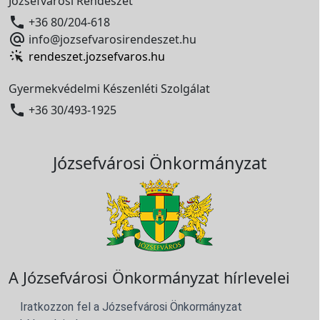
Józsefvárosi Rendészet

+36 80/204-618

info@jozsefvarosirendeszet.hu
rendeszet.jozsefvaros.hu
Gyermekvédelmi Készenléti Szolgálat

+36 30/493-1925
Józsefvárosi Önkormányzat
A Józsefvárosi Önkormányzat hírlevelei
Iratkozzon fel a Józsefvárosi Önkormányzat