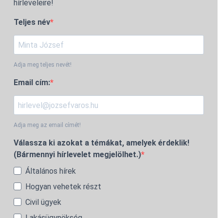
hírleveleire!
Teljes név
Adja meg teljes nevét!
Email cím:
Adja meg az email címét!
Válassza ki azokat a témákat, amelyek érdeklik!
(Bármennyi hírlevelet megjelölhet.)
Általános hírek
Hogyan vehetek részt
Civil ügyek
Lakásügynökség