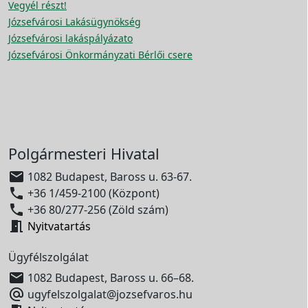
Vegyél részt!
Józsefvárosi Lakásügynökség
Józsefvárosi lakáspályázato
Józsefvárosi Önkormányzati Bérlői csere
Polgármesteri Hivatal

1082 Budapest, Baross u. 63-67.

+36 1/459-2100 (Központ)

+36 80/277-256 (Zöld szám)

Nyitvatartás
Ügyfélszolgálat

1082 Budapest, Baross u. 66–68.

ugyfelszolgalat@jozsefvaros.hu