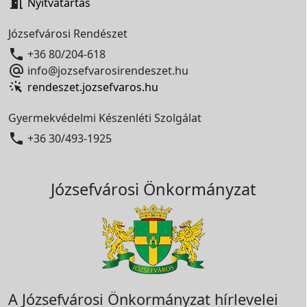

Nyitvatartás
Józsefvárosi Rendészet

+36 80/204-618

info@jozsefvarosirendeszet.hu
rendeszet.jozsefvaros.hu
Gyermekvédelmi Készenléti Szolgálat

+36 30/493-1925
Józsefvárosi Önkormányzat
A Józsefvárosi Önkormányzat hírlevelei