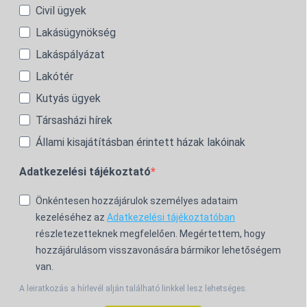
Civil ügyek
Lakásügynökség
Lakáspályázat
Lakótér
Kutyás ügyek
Társasházi hírek
Állami kisajátításban érintett házak lakóinak
Adatkezelési tájékoztató
Önkéntesen hozzájárulok személyes adataim
kezeléséhez az
Adatkezelési tájékoztatóban
részletezetteknek megfelelően. Megértettem, hogy
hozzájárulásom visszavonására bármikor lehetőségem
van.
A leiratkozás a hírlevél alján található linkkel lesz lehetséges.