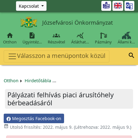
Ugrás a fő tartalomra

Kapcsolat
Józsefvárosi Önkormányzat




Otthon
Ügyintéz…
Részvétel
Átláthat…
Pázmány
Állami k…
Válasszon a menüpontok közül

Otthon
Hirdetőtábla
Egyéb pályázatok szervezeteknek/tá
Pályázati felhívás piaci árusítóhely
bérbeadásáról
Megosztás Facebook-on

Utolsó frissítés:
2022. május 9.
(Létrehozva:
2022. május 9.
)