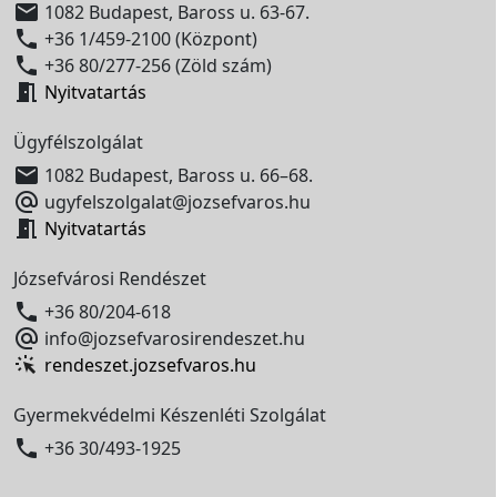

1082 Budapest, Baross u. 63-67.

+36 1/459-2100 (Központ)

+36 80/277-256 (Zöld szám)

Nyitvatartás
Ügyfélszolgálat

1082 Budapest, Baross u. 66–68.

ugyfelszolgalat@jozsefvaros.hu

Nyitvatartás
Józsefvárosi Rendészet

+36 80/204-618

info@jozsefvarosirendeszet.hu
rendeszet.jozsefvaros.hu
Gyermekvédelmi Készenléti Szolgálat

+36 30/493-1925