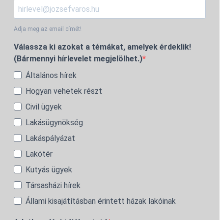
Adja meg az email címét!
Válassza ki azokat a témákat, amelyek érdeklik!
(Bármennyi hírlevelet megjelölhet.)
Általános hírek
Hogyan vehetek részt
Civil ügyek
Lakásügynökség
Lakáspályázat
Lakótér
Kutyás ügyek
Társasházi hírek
Állami kisajátításban érintett házak lakóinak