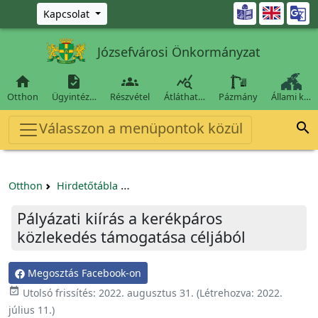
Ugrás a fő tartalomra

Kapcsolat
Józsefvárosi Önkormányzat




Otthon
Ügyintéz…
Részvétel
Átláthat…
Pázmány
Állami k…
Válasszon a menüpontok közül

Otthon
Hirdetőtábla
Egyéb pályázatok szervezeteknek/tá
Pályázati kiírás a kerékpáros
közlekedés támogatása céljából
Megosztás Facebook-on

Utolsó frissítés:
2022. augusztus 31.
(Létrehozva:
2022.
július 11.
)