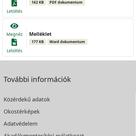
162 KB
PDF dokumentum
Letöltés
Melléklet
Megnéz
177 KB
Word dokumentum
Letöltés
További információk
Közérdekű adatok
Okostérképek
Adatvédelem
Akadálymentesítési
nyilatkozat