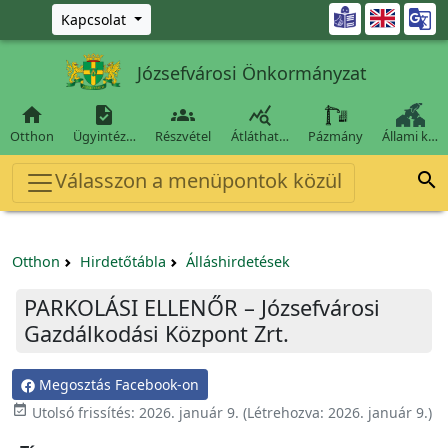
Ugrás a fő tartalomra

Kapcsolat
Józsefvárosi Önkormányzat




Otthon
Ügyintéz…
Részvétel
Átláthat…
Pázmány
Állami k…
Válasszon a menüpontok közül

Otthon
Hirdetőtábla
Álláshirdetések
PARKOLÁSI ELLENŐR – Józsefvárosi
Gazdálkodási Központ Zrt.
Megosztás Facebook-on

Utolsó frissítés:
2026. január 9.
(Létrehozva:
2026. január 9.
)