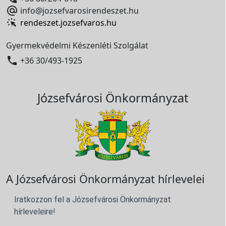

info@jozsefvarosirendeszet.hu
rendeszet.jozsefvaros.hu
Gyermekvédelmi Készenléti Szolgálat

+36 30/493-1925
Józsefvárosi Önkormányzat
A Józsefvárosi Önkormányzat hírlevelei
Iratkozzon fel a Józsefvárosi Önkormányzat
hírleveleire!