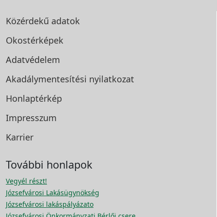
Közérdekű adatok
Okostérképek
Adatvédelem
Akadálymentesítési
nyilatkozat
Honlaptérkép
Impresszum
Karrier
További honlapok
Vegyél részt!
Józsefvárosi Lakásügynökség
Józsefvárosi lakáspályázato
Józsefvárosi Önkormányzati Bérlői csere