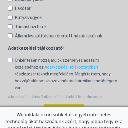
Lakótér
Kutyás ügyek
Társasházi hírek
Állami kisajátításban érintett házak lakóinak
Adatkezelési tájékoztató
Önkéntesen hozzájárulok személyes adataim
kezeléséhez az
Adatkezelési tájékoztatóban
részletezetteknek megfelelően. Megértettem, hogy
hozzájárulásom visszavonására bármikor lehetőségem
van.
A leiratkozás a hírlevél alján található linkkel lesz lehetséges.
Feliratkozom!
Weboldalainkon sütiket és egyéb internetes
technológiákat használunk azért, hogy jobbá tegyük a
For the English Newsletter, click
HERE.