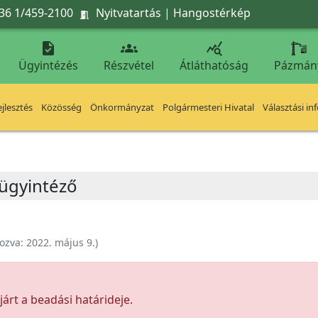
36 1/459-2100
Nyitvatartás
|
Hangostérkép




Ügyintézés
Részvétel
Átláthatóság
Pázmán
jlesztés
Közösség
Önkormányzat
Polgármesteri Hivatal
Választási in
 ügyintéző
ozva:
2022. május 9.
)
árt a beadási határideje.