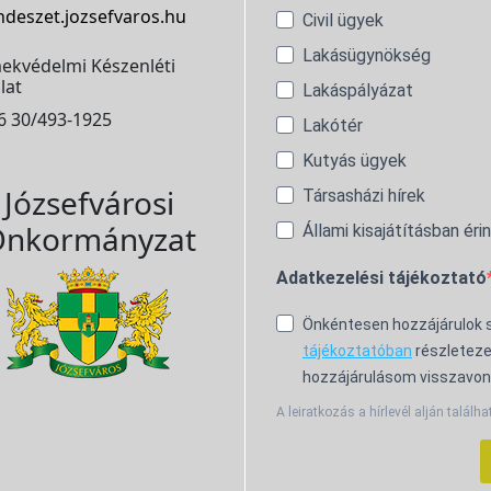
ndeszet.jozsefvaros.hu
Civil ügyek
Lakásügynökség
ekvédelmi Készenléti
lat
Lakáspályázat
6 30/493-1925
Lakótér
Kutyás ügyek
Józsefvárosi
Társasházi hírek
nkormányzat
Állami kisajátításban éri
Adatkezelési tájékoztató
Önkéntesen hozzájárulok
tájékoztatóban
részleteze
hozzájárulásom visszavon
A leiratkozás a hírlevél alján találha