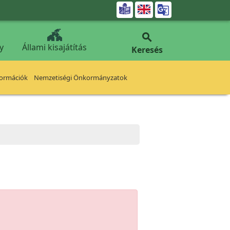


y
Állami kisajátítás
Keresés
formációk
Nemzetiségi Önkormányzatok