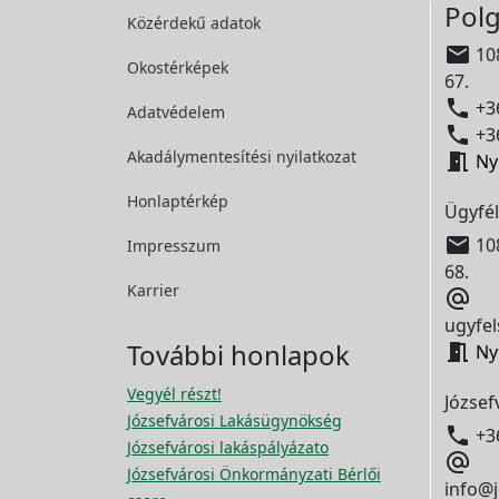
Polg
Közérdekű adatok

108
Okostérképek
67.

+36
Adatvédelem

+36
Akadálymentesítési
nyilatkozat

Ny
Honlaptérkép
Ügyfél

108
Impresszum
68.
Karrier

ugyfel
További honlapok

Ny
Vegyél részt!
József
Józsefvárosi Lakásügynökség

+3
Józsefvárosi lakáspályázato

Józsefvárosi Önkormányzati Bérlői
info@j