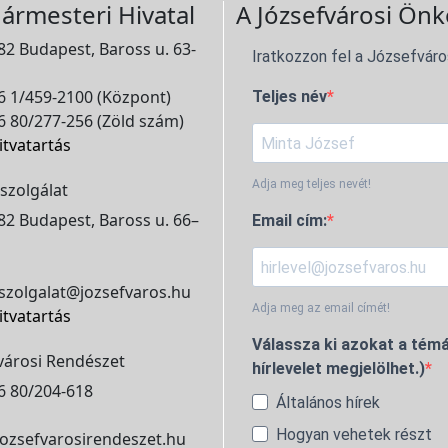
ármesteri Hivatal
A Józsefvárosi Önk
2 Budapest, Baross u. 63-
Iratkozzon fel a Józsefváro
 1/459-2100 (Központ)
Teljes név
 80/277-256 (Zöld szám)
itvatartás
Adja meg teljes nevét!
szolgálat
2 Budapest, Baross u. 66–
Email cím:
szolgalat@jozsefvaros.hu
Adja meg az email címét!
itvatartás
Válassza ki azokat a témá
városi Rendészet
hírlevelet megjelölhet.)
6 80/204-618
Általános hírek
Hogyan vehetek részt
ozsefvarosirendeszet.hu