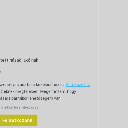
ntett házak lakóinak
 személyes adataim kezeléséhez az
Adatkezelési
tteknek megfelelően. Megértettem, hogy
ására bármikor lehetőségem van.
tó linkkel lesz lehetséges.
Feliratkozom!