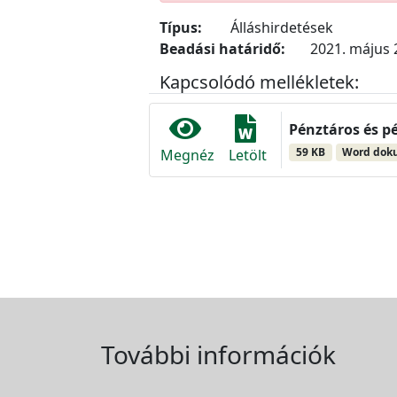
Típus:
Álláshirdetések
Beadási határidő:
2021. május 2
Kapcsolódó mellékletek:
Pénztáros és pé
59 KB
Word do
Megnéz
Letölt
További információk