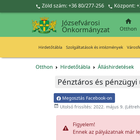
Ugrás a fő tartalomra
Zöld szám: +36 80/277-256
Központ: +



Józsefvárosi
Önkormányzat
Otthon
Hirdetőtábla
Szolgáltatások és intézmények
Városfe
Otthon
Hirdetőtábla
Álláshirdetések
Pénztáros és pénzügyi
Megosztás Facebook-on

Utolsó frissítés:
2022. május 9.
(Létreh
Figyelem!
Ennek az pályázatnak már lej