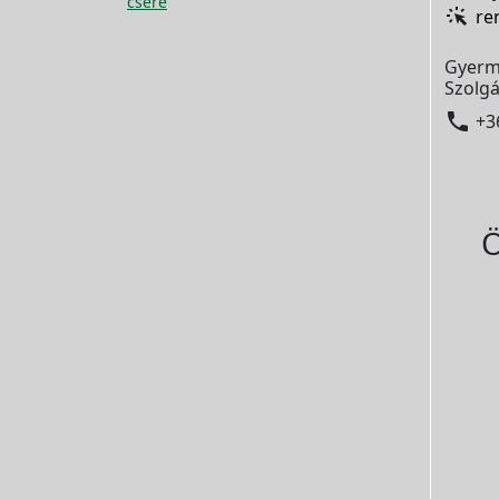
csere
re
Gyerm
Szolgá

+3
Ö