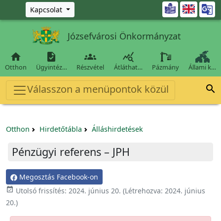
Ugrás a fő tartalomra

Kapcsolat
Józsefvárosi Önkormányzat




Otthon
Ügyintéz…
Részvétel
Átláthat…
Pázmány
Állami k…
Válasszon a menüpontok közül

Otthon
Hirdetőtábla
Álláshirdetések
Pénzügyi referens – JPH
Megosztás Facebook-on

Utolsó frissítés:
2024. június 20.
(Létrehozva:
2024. június
20.
)