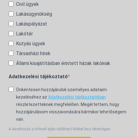
Civil ügyek
Lakásügynökség
Lakáspályázat
Lakótér
Kutyás ügyek
Társasházi hírek
Állami kisajátításban érintett házak lakóinak
Adatkezelési tájékoztató
Önkéntesen hozzájárulok személyes adataim
kezeléséhez az
Adatkezelési tájékoztatóban
részletezetteknek megfelelően. Megértettem, hogy
hozzájárulásom visszavonására bármikor lehetőségem
van.
A leiratkozás a hírlevél alján található linkkel lesz lehetséges.