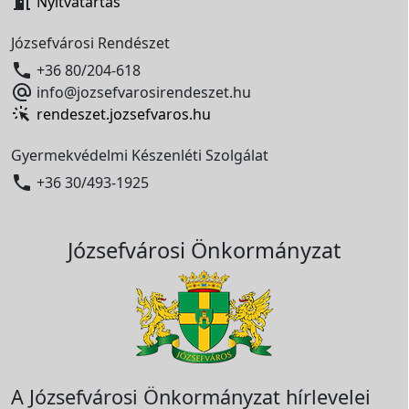

Nyitvatartás
Józsefvárosi Rendészet

+36 80/204-618

info@jozsefvarosirendeszet.hu
rendeszet.jozsefvaros.hu
Gyermekvédelmi Készenléti Szolgálat

+36 30/493-1925
Józsefvárosi Önkormányzat
A Józsefvárosi Önkormányzat hírlevelei