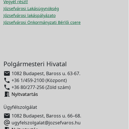
Vegyél részt!
Józsefvárosi Lakásügynökség
Józsefvárosi lakáspályázato
Józsefvárosi Önkormányzati Bérlői csere
Polgármesteri Hivatal

1082 Budapest, Baross u. 63-67.

+36 1/459-2100 (Központ)

+36 80/277-256 (Zöld szám)

Nyitvatartás
Ügyfélszolgálat

1082 Budapest, Baross u. 66–68.

ugyfelszolgalat@jozsefvaros.hu