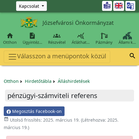
Ugrás a fő tartalomra

Kapcsolat
Józsefvárosi Önkormányzat




Otthon
Ügyintéz…
Részvétel
Átláthat…
Pázmány
Állami k…
Válasszon a menüpontok közül

Otthon
Hirdetőtábla
Álláshirdetések
pénzügyi-számviteli referens
Megosztás Facebook-on

Utolsó frissítés:
2025. március 19.
(Létrehozva:
2025.
március 19.
)