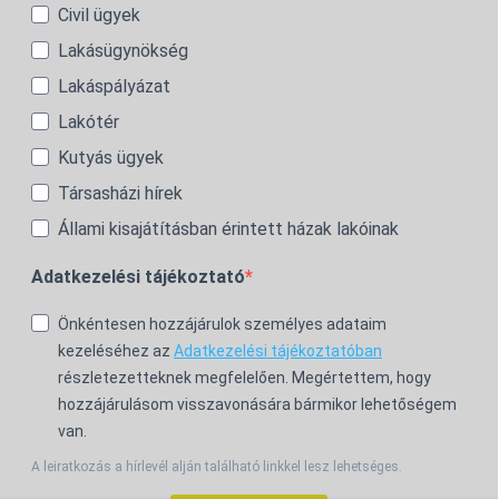
Civil ügyek
Lakásügynökség
Lakáspályázat
Lakótér
Kutyás ügyek
Társasházi hírek
Állami kisajátításban érintett házak lakóinak
Adatkezelési tájékoztató
Önkéntesen hozzájárulok személyes adataim
kezeléséhez az
Adatkezelési tájékoztatóban
részletezetteknek megfelelően. Megértettem, hogy
hozzájárulásom visszavonására bármikor lehetőségem
van.
A leiratkozás a hírlevél alján található linkkel lesz lehetséges.