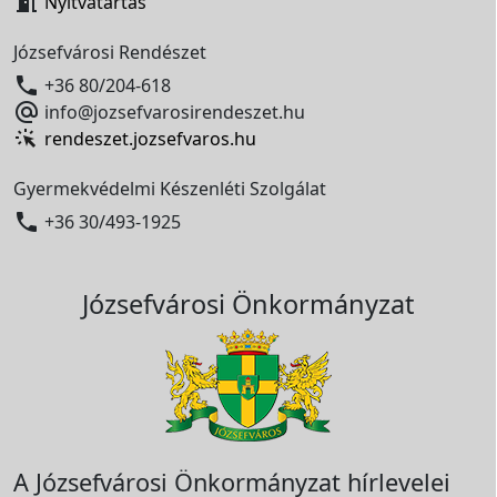

Nyitvatartás
Józsefvárosi Rendészet

+36 80/204-618

info@jozsefvarosirendeszet.hu
rendeszet.jozsefvaros.hu
Gyermekvédelmi Készenléti Szolgálat

+36 30/493-1925
Józsefvárosi Önkormányzat
A Józsefvárosi Önkormányzat hírlevelei