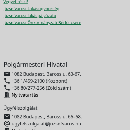
Vegyél részt!
Józsefvárosi Lakásügynökség
Józsefvárosi lakáspályázato
Józsefvárosi Önkormányzati Bérlői csere
Polgármesteri Hivatal

1082 Budapest, Baross u. 63-67.

+36 1/459-2100 (Központ)

+36 80/277-256 (Zöld szám)

Nyitvatartás
Ügyfélszolgálat

1082 Budapest, Baross u. 66–68.

ugyfelszolgalat@jozsefvaros.hu