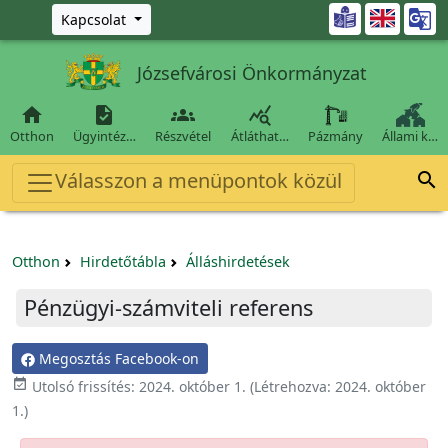
Ugrás a fő tartalomra

Kapcsolat
Józsefvárosi Önkormányzat




Otthon
Ügyintéz…
Részvétel
Átláthat…
Pázmány
Állami k…
Válasszon a menüpontok közül

Otthon
Hirdetőtábla
Álláshirdetések
Pénzügyi-számviteli referens
Megosztás Facebook-on

Utolsó frissítés:
2024. október 1.
(Létrehozva:
2024. október
1.
)