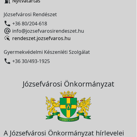

Nyitvatartás
Józsefvárosi Rendészet

+36 80/204-618

info@jozsefvarosirendeszet.hu
rendeszet.jozsefvaros.hu
Gyermekvédelmi Készenléti Szolgálat

+36 30/493-1925
Józsefvárosi Önkormányzat
A Józsefvárosi Önkormányzat hírlevelei