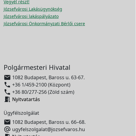
Vegyél részt!
Józsefvárosi Lakásügynökség
Józsefvárosi lakáspályázato
Józsefvárosi Önkormányzati Bérlői csere
Polgármesteri Hivatal

1082 Budapest, Baross u. 63-67.

+36 1/459-2100 (Központ)

+36 80/277-256 (Zöld szám)

Nyitvatartás
Ügyfélszolgálat

1082 Budapest, Baross u. 66–68.

ugyfelszolgalat@jozsefvaros.hu