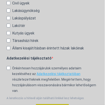
Civil ügyek
Lakásügynökség
Lakáspályázat
Lakótér
Kutyás ügyek
Társasházi hírek
Állami kisajátításban érintett házak lakóinak
Adatkezelési tájékoztató
Önkéntesen hozzájárulok személyes adataim
kezeléséhez az
Adatkezelési tájékoztatóban
részletezetteknek megfelelően. Megértettem, hogy
hozzájárulásom visszavonására bármikor lehetőségem
van.
A leiratkozás a hírlevél alján található linkkel lesz lehetséges.