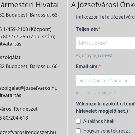
ármesteri Hivatal
A Józsefvárosi Önk
2 Budapest, Baross u. 63-
Iratkozzon fel a Józsefváro
 1/459-2100 (Központ)
Teljes név
 80/277-256 (Zöld szám)
itvatartás
Adja meg teljes nevét!
szolgálat
2 Budapest, Baross u. 66–
Email cím:
szolgalat@jozsefvaros.hu
Adja meg az email címét!
itvatartás
Válassza ki azokat a témá
városi Rendészet
hírlevelet megjelölhet.)
6 80/204-618
Általános hírek
Hogyan vehetek részt
ozsefvarosirendeszet.hu