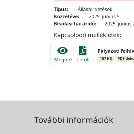
Típus:
Álláshirdetések
Közzétéve:
2025. június 5.
Beadási határidő:
2025. június 
Kapcsolódó mellékletek:
Pályázati felhí
157 KB
PDF dok
Megnéz
Letölt
További információk