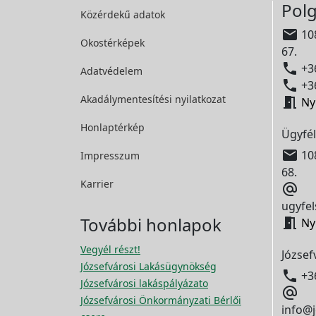
Polg
Közérdekű adatok

108
Okostérképek
67.

+36
Adatvédelem

+36
Akadálymentesítési
nyilatkozat

Ny
Honlaptérkép
Ügyfél

108
Impresszum
68.
Karrier

ugyfel
További honlapok

Ny
Vegyél részt!
József
Józsefvárosi Lakásügynökség

+3
Józsefvárosi lakáspályázato

Józsefvárosi Önkormányzati Bérlői
info@j