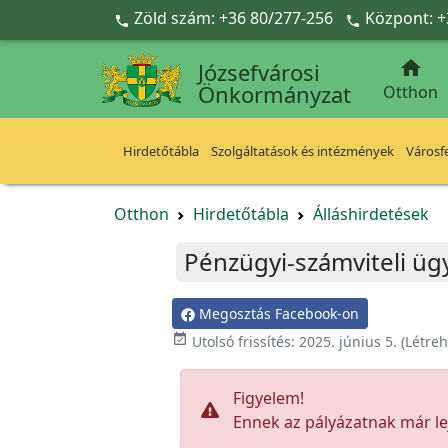
Ugrás a fő tartalomra
Zöld szám: +36 80/277-256
Központ: +



Józsefvárosi
Önkormányzat
Otthon
Hirdetőtábla
Szolgáltatások és intézmények
Városfe
Otthon
Hirdetőtábla
Álláshirdetések
Pénzügyi-számviteli ügy
Megosztás Facebook-on

Utolsó frissítés:
2025. június 5.
(Létre
Figyelem!
Ennek az pályázatnak már lej