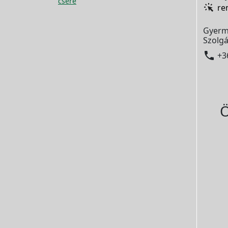
csere
re
Gyerm
Szolgá

+3
Ö