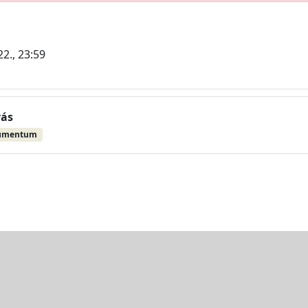
22., 23:59
vás
umentum