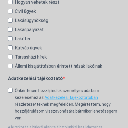
Hogyan vehetek részt
Civil ügyek
Lakásügynökség
Lakáspályázat
Lakótér
Kutyás ügyek
Társasházi hírek
Állami kisajátításban érintett házak lakóinak
Adatkezelési tájékoztató
Önkéntesen hozzájárulok személyes adataim
kezeléséhez az
Adatkezelési tájékoztatóban
részletezetteknek megfelelően. Megértettem, hogy
hozzájárulásom visszavonására bármikor lehetőségem
van.
A leiratkozás a hírlevél alján található linkkel lesz lehetséges.