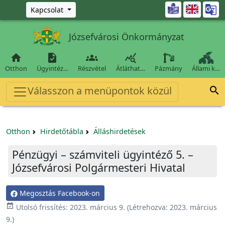
Ugrás a fő tartalomra

Kapcsolat
Józsefvárosi Önkormányzat




Otthon
Ügyintéz…
Részvétel
Átláthat…
Pázmány
Állami k…
Válasszon a menüpontok közül

Otthon
Hirdetőtábla
Álláshirdetések
Pénzügyi – számviteli ügyintéző 5. –
Józsefvárosi Polgármesteri Hivatal
Megosztás Facebook-on

Utolsó frissítés:
2023. március 9.
(Létrehozva:
2023. március
9.
)