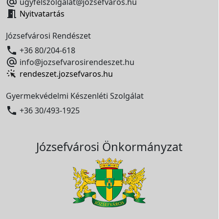

ugyfelszolgalat@jozsefvaros.hu

Nyitvatartás
Józsefvárosi Rendészet

+36 80/204-618

info@jozsefvarosirendeszet.hu
rendeszet.jozsefvaros.hu
Gyermekvédelmi Készenléti Szolgálat

+36 30/493-1925
Józsefvárosi Önkormányzat