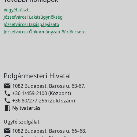
Vegyél részt!
Józsefvárosi Lakásügynökség
Józsefvárosi lakáspályázato
Józsefvárosi Önkormányzati Bérlői csere
Polgármesteri Hivatal

1082 Budapest, Baross u. 63-67.

+36 1/459-2100 (Központ)

+36 80/277-256 (Zöld szám)

Nyitvatartás
Ügyfélszolgálat

1082 Budapest, Baross u. 66–68.