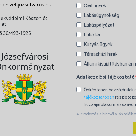
ndeszet.jozsefvaros.hu
Civil ügyek
Lakásügynökség
ekvédelmi Készenléti
lat
Lakáspályázat
6 30/493-1925
Lakótér
Kutyás ügyek
Józsefvárosi
Társasházi hírek
nkormányzat
Állami kisajátításban éri
Adatkezelési tájékoztató
Önkéntesen hozzájárulok
tájékoztatóban
részleteze
hozzájárulásom visszavon
A leiratkozás a hírlevél alján találha