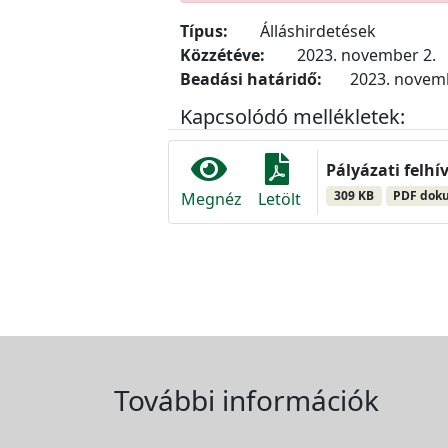
Típus:
Álláshirdetések
Közzétéve:
2023. november 2.
Beadási határidő:
2023. novemb
Kapcsolódó mellékletek:
Pályázati felhí
309 KB
PDF dok
Megnéz
Letölt
További információk