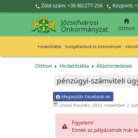
Ugrás a fő tartalomra
Zöld szám: +36 80/277-256
Központ: +



Józsefvárosi
Önkormányzat
Otthon
Hirdetőtábla
Szolgáltatások és intézmények
Városfe
Otthon
Hirdetőtábla
Álláshirdetések
pénzügyi-számviteli üg
Megosztás Facebook-on

Utolsó frissítés:
2023. november 2.
(Lé
Figyelem!
Ennek az pályázatnak már lej