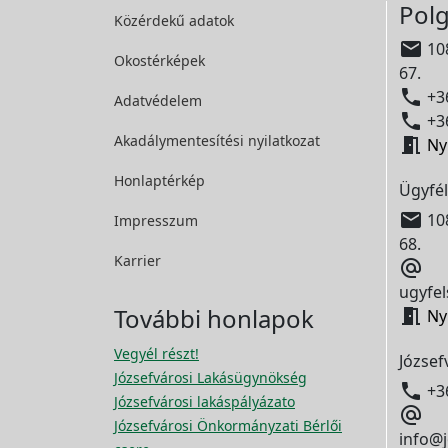
Polg
Közérdekű adatok

108
Okostérképek
67.

+36
Adatvédelem

+36
Akadálymentesítési
nyilatkozat

Ny
Honlaptérkép
Ügyfél

108
Impresszum
68.
Karrier

ugyfel
További honlapok

Ny
Vegyél részt!
József
Józsefvárosi Lakásügynökség

+3
Józsefvárosi lakáspályázato

Józsefvárosi Önkormányzati Bérlői
info@j