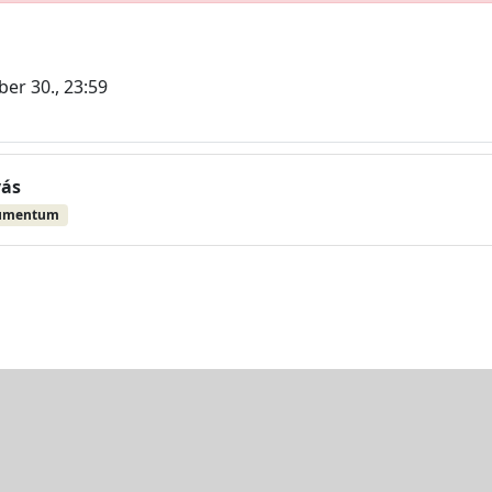
er 30., 23:59
vás
umentum