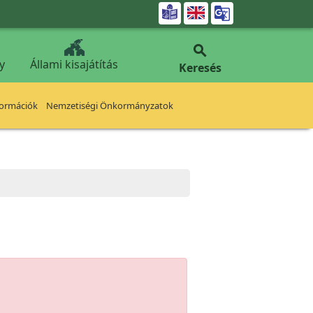


y
Állami kisajátítás
Keresés
formációk
Nemzetiségi Önkormányzatok