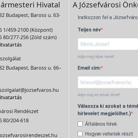
ármesteri Hivatal
A Józsefvárosi Önk
2 Budapest, Baross u. 63-
Iratkozzon fel a Józsefváro
 1/459-2100 (Központ)
Teljes név
 80/277-256 (Zöld szám)
itvatartás
Adja meg teljes nevét!
szolgálat
2 Budapest, Baross u. 66–
Email cím:
szolgalat@jozsefvaros.hu
Adja meg az email címét!
itvatartás
Válassza ki azokat a témá
városi Rendészet
hírlevelet megjelölhet.)
6 80/204-618
Általános hírek
Hogyan vehetek részt
ozsefvarosirendeszet.hu