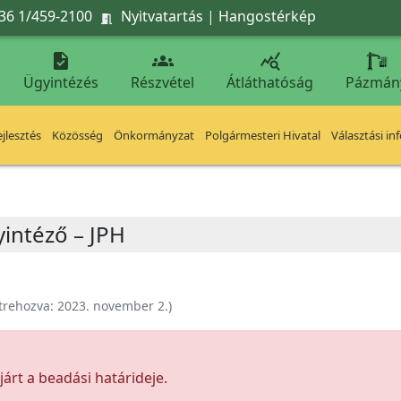
36 1/459-2100
Nyitvatartás
|
Hangostérkép




Ügyintézés
Részvétel
Átláthatóság
Pázmán
jlesztés
Közösség
Önkormányzat
Polgármesteri Hivatal
Választási in
yintéző – JPH
trehozva:
2023. november 2.
)
árt a beadási határideje.