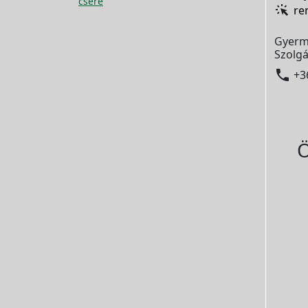
csere
re
Gyerm
Szolgá

+3
Ö