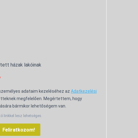
ntett házak lakóinak
 személyes adataim kezeléséhez az
Adatkezelési
tteknek megfelelően. Megértettem, hogy
ására bármikor lehetőségem van.
tó linkkel lesz lehetséges.
Feliratkozom!