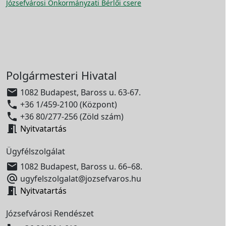
Józsefvárosi Önkormányzati Bérlői csere
Polgármesteri Hivatal

1082 Budapest, Baross u. 63-67.

+36 1/459-2100 (Központ)

+36 80/277-256 (Zöld szám)

Nyitvatartás
Ügyfélszolgálat

1082 Budapest, Baross u. 66–68.

ugyfelszolgalat@jozsefvaros.hu

Nyitvatartás
Józsefvárosi Rendészet