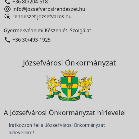

+36 80/204-618

info@jozsefvarosirendeszet.hu
rendeszet.jozsefvaros.hu
Gyermekvédelmi Készenléti Szolgálat

+36 30/493-1925
Józsefvárosi Önkormányzat
A Józsefvárosi Önkormányzat hírlevelei
Iratkozzon fel a Józsefvárosi Önkormányzat
hírleveleire!