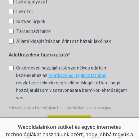
Lakáspályázat
Lakótér
Kutyás ügyek
Társasházi hírek
Állami kisajátításban érintett házak lakóinak
Adatkezelési tájékoztató
Önkéntesen hozzájárulok személyes adataim
kezeléséhez az
Adatkezelési tájékoztatóban
részletezetteknek megfelelően. Megértettem, hogy
hozzájárulásom visszavonására bármikor lehetőségem
van.
A leiratkozás a hírlevél alján található linkkel lesz lehetséges.
Feliratkozom!
Weboldalainkon sütiket és egyéb internetes
technológiákat használunk azért, hogy jobbá tegyük a
For the English Newsletter, click
HERE.