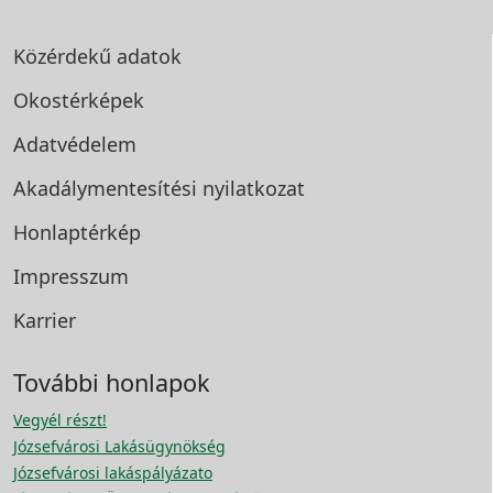
Közérdekű adatok
Okostérképek
Adatvédelem
Akadálymentesítési
nyilatkozat
Honlaptérkép
Impresszum
Karrier
További honlapok
Vegyél részt!
Józsefvárosi Lakásügynökség
Józsefvárosi lakáspályázato