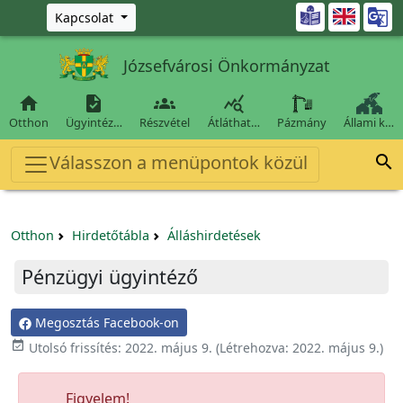
Ugrás a fő tartalomra

Kapcsolat
Józsefvárosi Önkormányzat




Otthon
Ügyintéz…
Részvétel
Átláthat…
Pázmány
Állami k…
Válasszon a menüpontok közül

Otthon
Hirdetőtábla
Álláshirdetések
Pénzügyi ügyintéző
Megosztás Facebook-on

Utolsó frissítés:
2022. május 9.
(Létrehozva:
2022. május 9.
)
Figyelem!