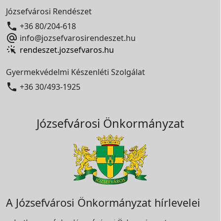
Józsefvárosi Rendészet

+36 80/204-618

info@jozsefvarosirendeszet.hu
rendeszet.jozsefvaros.hu
Gyermekvédelmi Készenléti Szolgálat

+36 30/493-1925
Józsefvárosi Önkormányzat
A Józsefvárosi Önkormányzat hírlevelei