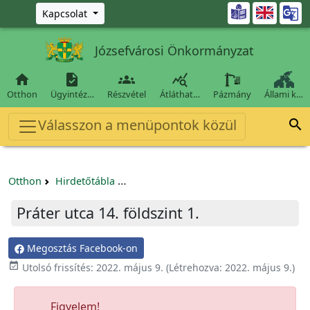
Ugrás a fő tartalomra

Kapcsolat
Józsefvárosi Önkormányzat




Otthon
Ügyintéz…
Részvétel
Átláthat…
Pázmány
Állami k…
Válasszon a menüpontok közül

Otthon
Hirdetőtábla
Egyéb pályázatok szervezeteknek/tá
Práter utca 14. földszint 1.
Megosztás Facebook-on

Utolsó frissítés:
2022. május 9.
(Létrehozva:
2022. május 9.
)
Figyelem!