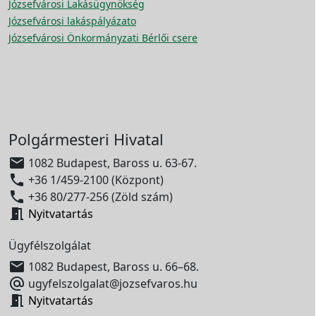
Józsefvárosi Lakásügynökség
Józsefvárosi lakáspályázato
Józsefvárosi Önkormányzati Bérlői csere
Polgármesteri Hivatal

1082 Budapest, Baross u. 63-67.

+36 1/459-2100 (Központ)

+36 80/277-256 (Zöld szám)

Nyitvatartás
Ügyfélszolgálat

1082 Budapest, Baross u. 66–68.

ugyfelszolgalat@jozsefvaros.hu

Nyitvatartás