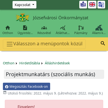
Ugrás a fő tartalomra

Kapcsolat
Józsefvárosi Önkormányzat




Otthon
Ügyintéz…
Részvétel
Átláthat…
Pázmány
Állami k…
Válasszon a menüpontok közül

Otthon
Hirdetőtábla
Álláshirdetések
Projektmunkatárs (szociális munkás)
Megosztás Facebook-on

Utolsó frissítés:
2022. május 9.
(Létrehozva:
2022. május 9.
)
Figyelem!