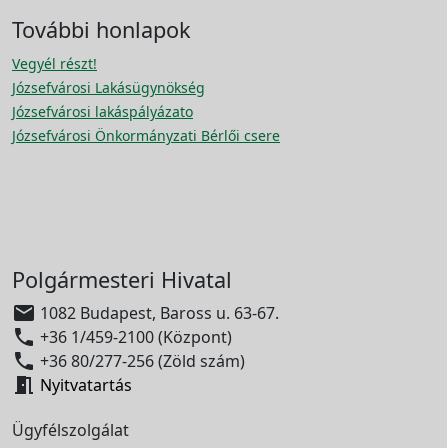
További honlapok
Vegyél részt!
Józsefvárosi Lakásügynökség
Józsefvárosi lakáspályázato
Józsefvárosi Önkormányzati Bérlői csere
Polgármesteri Hivatal

1082 Budapest, Baross u. 63-67.

+36 1/459-2100 (Központ)

+36 80/277-256 (Zöld szám)

Nyitvatartás
Ügyfélszolgálat