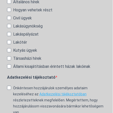
Általános hírek
Hogyan vehetek részt
Civil ügyek
Lakásügynökség
Lakáspályázat
Lakótér
Kutyás ügyek
Társasházi hírek
Állami kisajátításban érintett házak lakóinak
Adatkezelési tájékoztató
Önkéntesen hozzájárulok személyes adataim
kezeléséhez az
Adatkezelési tájékoztatóban
részletezetteknek megfelelően. Megértettem, hogy
hozzájárulásom visszavonására bármikor lehetőségem
van.