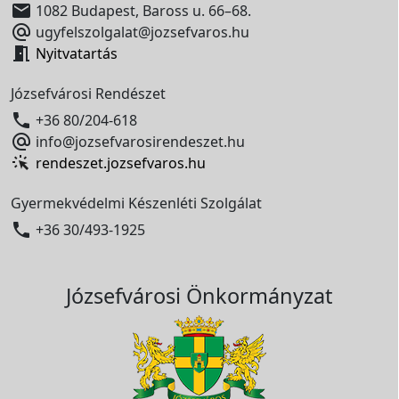

1082 Budapest, Baross u. 66–68.

ugyfelszolgalat@jozsefvaros.hu

Nyitvatartás
Józsefvárosi Rendészet

+36 80/204-618

info@jozsefvarosirendeszet.hu
rendeszet.jozsefvaros.hu
Gyermekvédelmi Készenléti Szolgálat

+36 30/493-1925
Józsefvárosi Önkormányzat