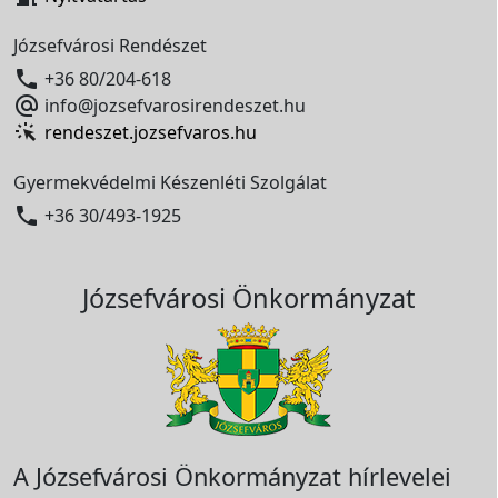
Józsefvárosi Rendészet

+36 80/204-618

info@jozsefvarosirendeszet.hu
rendeszet.jozsefvaros.hu
Gyermekvédelmi Készenléti Szolgálat

+36 30/493-1925
Józsefvárosi Önkormányzat
A Józsefvárosi Önkormányzat hírlevelei