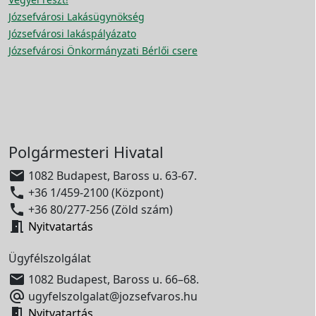
Józsefvárosi Lakásügynökség
Józsefvárosi lakáspályázato
Józsefvárosi Önkormányzati Bérlői csere
Polgármesteri Hivatal

1082 Budapest, Baross u. 63-67.

+36 1/459-2100 (Központ)

+36 80/277-256 (Zöld szám)

Nyitvatartás
Ügyfélszolgálat

1082 Budapest, Baross u. 66–68.

ugyfelszolgalat@jozsefvaros.hu

Nyitvatartás