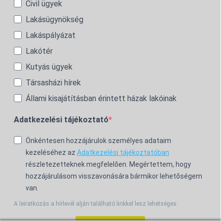
Civil ügyek
Lakásügynökség
Lakáspályázat
Lakótér
Kutyás ügyek
Társasházi hírek
Állami kisajátításban érintett házak lakóinak
Adatkezelési tájékoztató
Önkéntesen hozzájárulok személyes adataim
kezeléséhez az
Adatkezelési tájékoztatóban
részletezetteknek megfelelően. Megértettem, hogy
hozzájárulásom visszavonására bármikor lehetőségem
van.
A leiratkozás a hírlevél alján található linkkel lesz lehetséges.