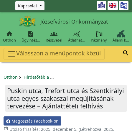
Ugrás a fő tartalomra

Kapcsolat
Józsefvárosi Önkormányzat




Otthon
Ügyintéz…
Részvétel
Átláthat…
Pázmány
Állami k…
Válasszon a menüpontok közül

Otthon
Hirdetőtábla
Beszerzési és közbeszerzési eljárások
Puskin utca, Trefort utca és Szentkirályi
utca egyes szakaszai megújításának
tervezése – Ajánlattételi felhívás
Megosztás Facebook-on

Utolsó frissítés:
2025. december 5.
(Létrehozva:
2025.