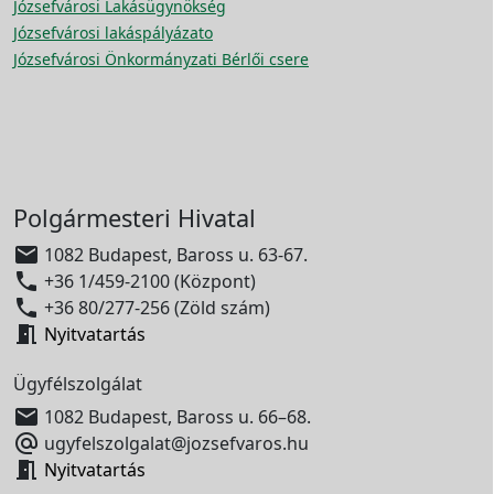
Józsefvárosi Lakásügynökség
Józsefvárosi lakáspályázato
Józsefvárosi Önkormányzati Bérlői csere
Polgármesteri Hivatal

1082 Budapest, Baross u. 63-67.

+36 1/459-2100 (Központ)

+36 80/277-256 (Zöld szám)

Nyitvatartás
Ügyfélszolgálat

1082 Budapest, Baross u. 66–68.

ugyfelszolgalat@jozsefvaros.hu

Nyitvatartás