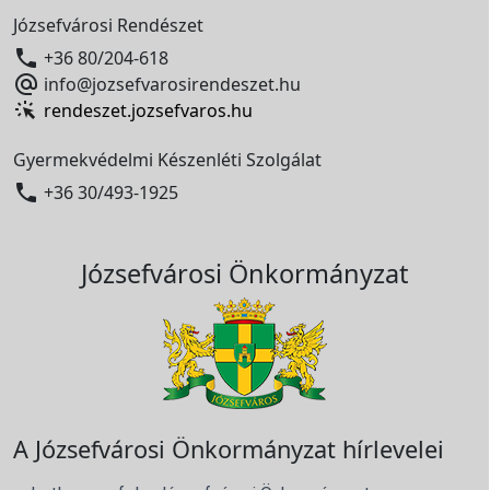
Józsefvárosi Rendészet

+36 80/204-618

info@jozsefvarosirendeszet.hu
rendeszet.jozsefvaros.hu
Gyermekvédelmi Készenléti Szolgálat

+36 30/493-1925
Józsefvárosi Önkormányzat
A Józsefvárosi Önkormányzat hírlevelei