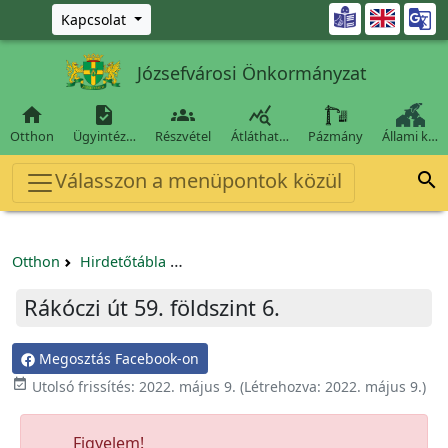
Ugrás a fő tartalomra

Kapcsolat
Józsefvárosi Önkormányzat




Otthon
Ügyintéz…
Részvétel
Átláthat…
Pázmány
Állami k…
Válasszon a menüpontok közül

Otthon
Hirdetőtábla
Egyéb pályázatok szervezeteknek/tá
Rákóczi út 59. földszint 6.
Megosztás Facebook-on

Utolsó frissítés:
2022. május 9.
(Létrehozva:
2022. május 9.
)
Figyelem!