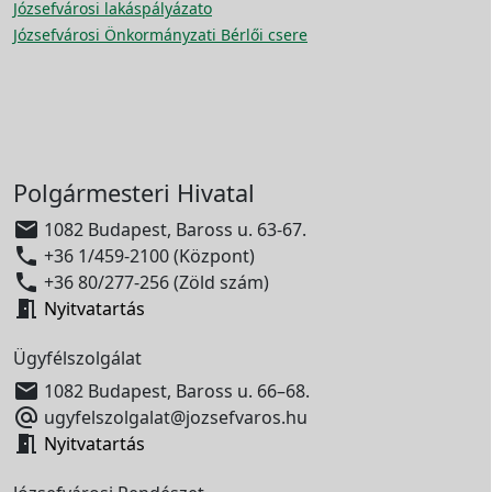
Józsefvárosi lakáspályázato
Józsefvárosi Önkormányzati Bérlői csere
Polgármesteri Hivatal

1082 Budapest, Baross u. 63-67.

+36 1/459-2100 (Központ)

+36 80/277-256 (Zöld szám)

Nyitvatartás
Ügyfélszolgálat

1082 Budapest, Baross u. 66–68.

ugyfelszolgalat@jozsefvaros.hu

Nyitvatartás