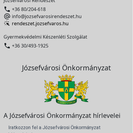
Józsefvárosi Rendészet

+36 80/204-618

info@jozsefvarosirendeszet.hu
rendeszet.jozsefvaros.hu
Gyermekvédelmi Készenléti Szolgálat

+36 30/493-1925
Józsefvárosi Önkormányzat
A Józsefvárosi Önkormányzat hírlevelei
Iratkozzon fel a Józsefvárosi Önkormányzat