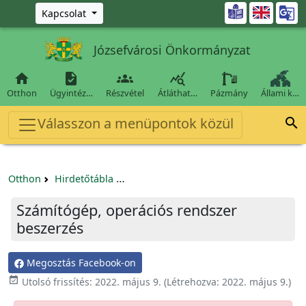
Ugrás a fő tartalomra

Kapcsolat
Józsefvárosi Önkormányzat




Otthon
Ügyintéz…
Részvétel
Átláthat…
Pázmány
Állami k…
Válasszon a menüpontok közül

Otthon
Hirdetőtábla
Beszerzési és közbeszerzési eljárások
Számítógép, operációs rendszer
beszerzés
Megosztás Facebook-on

Utolsó frissítés:
2022. május 9.
(Létrehozva:
2022. május 9.
)