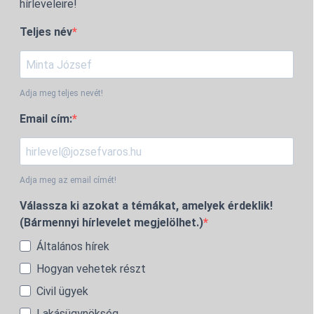
hírleveleire!
Teljes név
Adja meg teljes nevét!
Email cím:
Adja meg az email címét!
Válassza ki azokat a témákat, amelyek érdeklik!
(Bármennyi hírlevelet megjelölhet.)
Általános hírek
Hogyan vehetek részt
Civil ügyek
Lakásügynökség