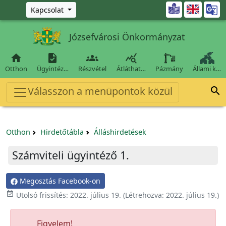
Ugrás a fő tartalomra

Kapcsolat
Józsefvárosi Önkormányzat




Otthon
Ügyintéz…
Részvétel
Átláthat…
Pázmány
Állami k…
Válasszon a menüpontok közül

Otthon
Hirdetőtábla
Álláshirdetések
Számviteli ügyintéző 1.
Megosztás Facebook-on

Utolsó frissítés:
2022. július 19.
(Létrehozva:
2022. július 19.
)
Figyelem!