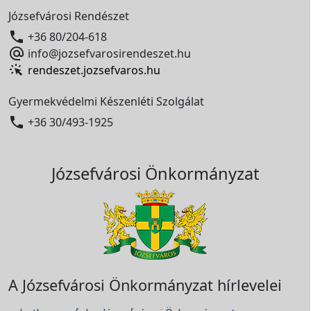
Józsefvárosi Rendészet

+36 80/204-618

info@jozsefvarosirendeszet.hu
rendeszet.jozsefvaros.hu
Gyermekvédelmi Készenléti Szolgálat

+36 30/493-1925
Józsefvárosi Önkormányzat
A Józsefvárosi Önkormányzat hírlevelei