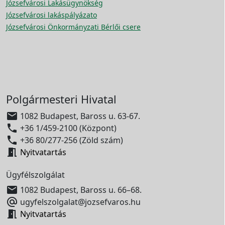
Józsefvárosi Lakásügynökség
Józsefvárosi lakáspályázato
Józsefvárosi Önkormányzati Bérlői csere
Polgármesteri Hivatal

1082 Budapest, Baross u. 63-67.

+36 1/459-2100 (Központ)

+36 80/277-256 (Zöld szám)

Nyitvatartás
Ügyfélszolgálat

1082 Budapest, Baross u. 66–68.

ugyfelszolgalat@jozsefvaros.hu

Nyitvatartás