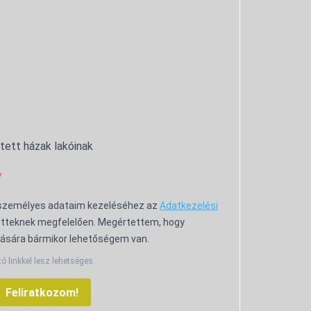
ntett házak lakóinak
 személyes adataim kezeléséhez az
Adatkezelési
tteknek megfelelően. Megértettem, hogy
ására bármikor lehetőségem van.
tó linkkel lesz lehetséges.
Feliratkozom!