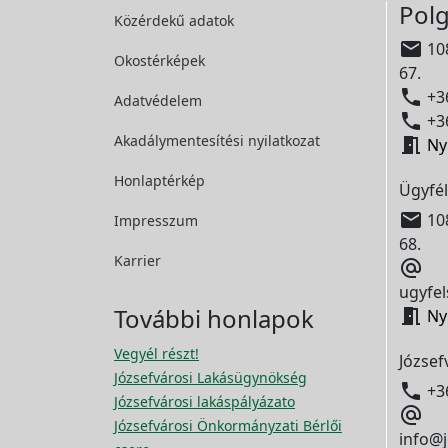
Polg
Közérdekű adatok

108
Okostérképek
67.

+36
Adatvédelem

+36
Akadálymentesítési
nyilatkozat

Ny
Honlaptérkép
Ügyfél

108
Impresszum
68.
Karrier

ugyfel
További honlapok

Ny
Vegyél részt!
József
Józsefvárosi Lakásügynökség

+3
Józsefvárosi lakáspályázato

Józsefvárosi Önkormányzati Bérlői
info@j