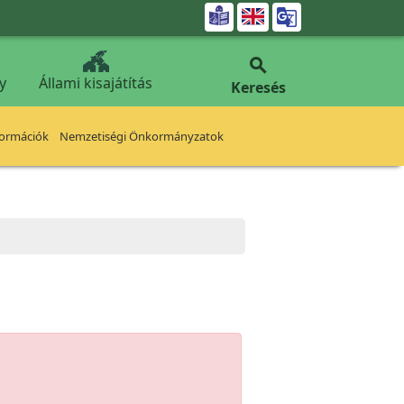


y
Állami kisajátítás
Keresés
formációk
Nemzetiségi Önkormányzatok