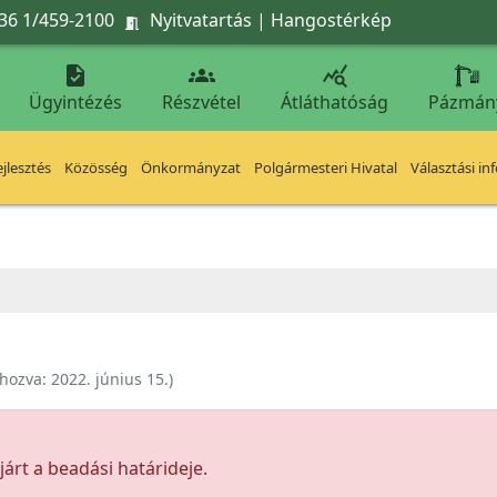
36 1/459-2100
Nyitvatartás
|
Hangostérkép




Ügyintézés
Részvétel
Átláthatóság
Pázmán
jlesztés
Közösség
Önkormányzat
Polgármesteri Hivatal
Választási in
ehozva:
2022. június 15.
)
árt a beadási határideje.