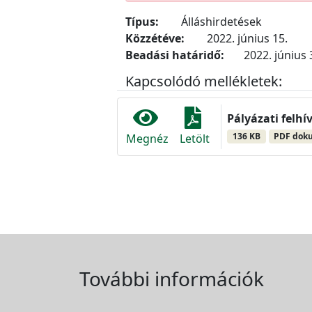
Típus:
Álláshirdetések
Közzétéve:
2022. június 15.
Beadási határidő:
2022. június 
Kapcsolódó mellékletek:
Pályázati felhí
136 KB
PDF dok
Megnéz
Letölt
További információk