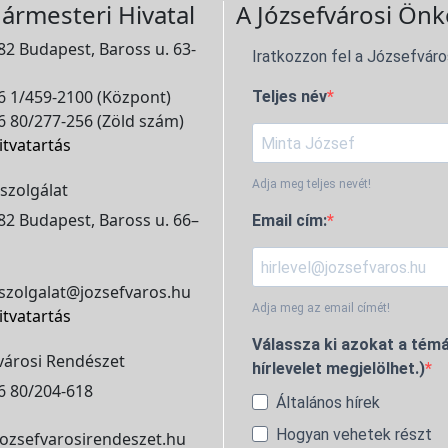
ármesteri Hivatal
A Józsefvárosi Önk
2 Budapest, Baross u. 63-
Iratkozzon fel a Józsefváro
 1/459-2100 (Központ)
Teljes név
 80/277-256 (Zöld szám)
itvatartás
Adja meg teljes nevét!
szolgálat
2 Budapest, Baross u. 66–
Email cím:
szolgalat@jozsefvaros.hu
Adja meg az email címét!
itvatartás
Válassza ki azokat a témá
városi Rendészet
hírlevelet megjelölhet.)
6 80/204-618
Általános hírek
Hogyan vehetek részt
ozsefvarosirendeszet.hu