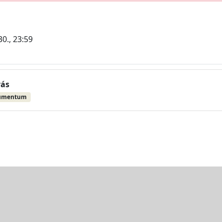
30., 23:59
vás
umentum