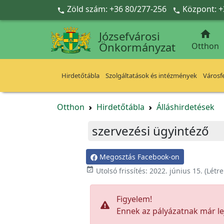
Ugrás a fő tartalomra
Zöld szám: +36 80/277-256
Központ: +



Józsefvárosi
Önkormányzat
Otthon
Hirdetőtábla
Szolgáltatások és intézmények
Városfe
Otthon
Hirdetőtábla
Álláshirdetések
szervezési ügyintéző
Megosztás Facebook-on

Utolsó frissítés:
2022. június 15.
(Létr
Figyelem!
Ennek az pályázatnak már lej