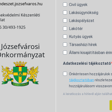
ndeszet.jozsefvaros.hu
Civil ügyek
Lakásügynökség
ekvédelmi Készenléti
lat
Lakáspályázat
6 30/493-1925
Lakótér
Kutyás ügyek
Józsefvárosi
Társasházi hírek
nkormányzat
Állami kisajátításban éri
Adatkezelési tájékoztató
Önkéntesen hozzájárulok
tájékoztatóban
részleteze
hozzájárulásom visszavon
A leiratkozás a hírlevél alján találha