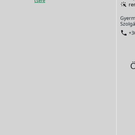
csere
re
Gyerm
Szolgá

+3
Ö