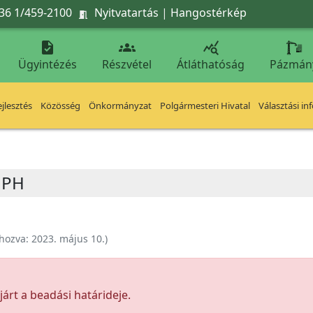
36 1/459-2100
Nyitvatartás
|
Hangostérkép




Ügyintézés
Részvétel
Átláthatóság
Pázmán
jlesztés
Közösség
Önkormányzat
Polgármesteri Hivatal
Választási in
 JPH
ehozva:
2023. május 10.
)
árt a beadási határideje.