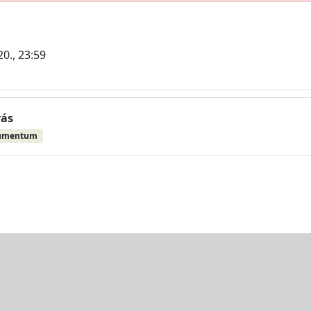
20., 23:59
vás
umentum