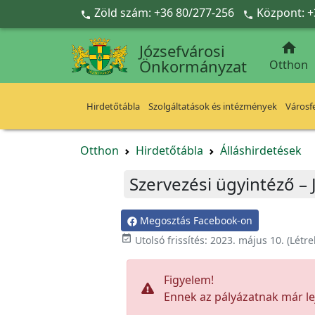
Ugrás a fő tartalomra
Zöld szám: +36 80/277-256
Központ: +



Józsefvárosi
Önkormányzat
Otthon
Hirdetőtábla
Szolgáltatások és intézmények
Városfe
Otthon
Hirdetőtábla
Álláshirdetések
Szervezési ügyintéző –
Megosztás Facebook-on

Utolsó frissítés:
2023. május 10.
(Létr
Figyelem!
Ennek az pályázatnak már lej