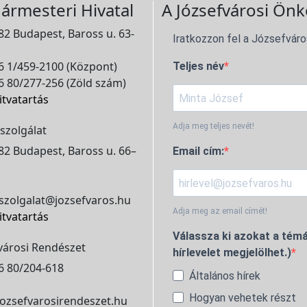
ármesteri Hivatal
A Józsefvárosi Önk
2 Budapest, Baross u. 63-
Iratkozzon fel a Józsefváro
 1/459-2100 (Központ)
Teljes név
 80/277-256 (Zöld szám)
itvatartás
Adja meg teljes nevét!
szolgálat
2 Budapest, Baross u. 66–
Email cím:
szolgalat@jozsefvaros.hu
Adja meg az email címét!
itvatartás
Válassza ki azokat a témá
városi Rendészet
hírlevelet megjelölhet.)
6 80/204-618
Általános hírek
Hogyan vehetek részt
ozsefvarosirendeszet.hu