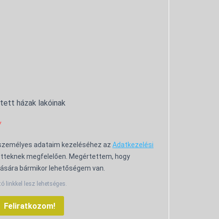
ntett házak lakóinak
 személyes adataim kezeléséhez az
Adatkezelési
tteknek megfelelően. Megértettem, hogy
ására bármikor lehetőségem van.
tó linkkel lesz lehetséges.
Feliratkozom!