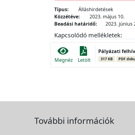
Típus:
Álláshirdetések
Közzétéve:
2023. május 10.
Beadási határidő:
2023. június 
Kapcsolódó mellékletek:
Pályázati felhí
317 KB
PDF dok
Megnéz
Letölt
További információk