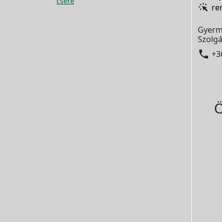
csere
re
Gyerm
Szolgá

+3
Ö