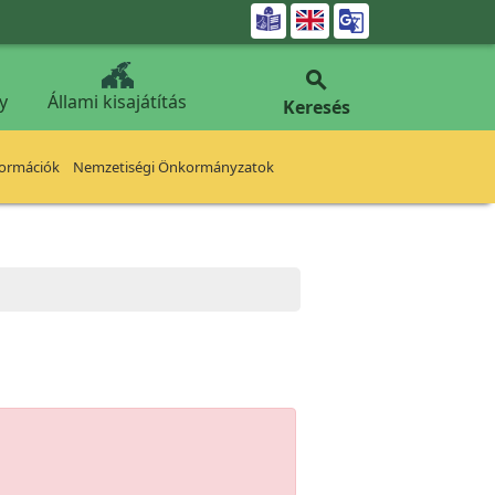


y
Állami kisajátítás
Keresés
formációk
Nemzetiségi Önkormányzatok