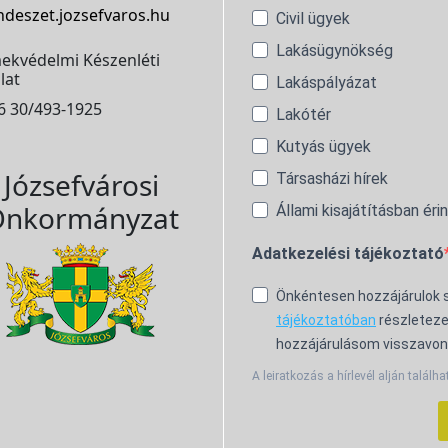
ndeszet.jozsefvaros.hu
Civil ügyek
Lakásügynökség
ekvédelmi Készenléti
lat
Lakáspályázat
6 30/493-1925
Lakótér
Kutyás ügyek
Józsefvárosi
Társasházi hírek
nkormányzat
Állami kisajátításban éri
Adatkezelési tájékoztató
Önkéntesen hozzájárulok
tájékoztatóban
részleteze
hozzájárulásom visszavon
A leiratkozás a hírlevél alján találha