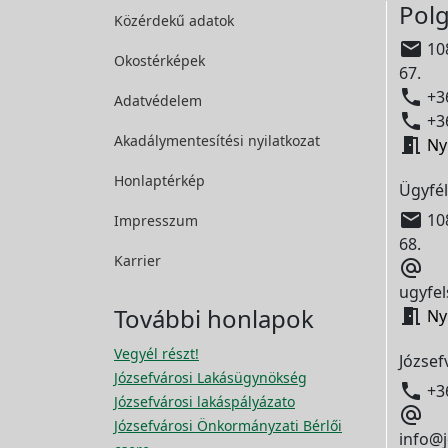
Polg
Közérdekű adatok

108
Okostérképek
67.

+36
Adatvédelem

+36
Akadálymentesítési
nyilatkozat

Ny
Honlaptérkép
Ügyfél

108
Impresszum
68.
Karrier

ugyfel
További honlapok

Ny
Vegyél részt!
József
Józsefvárosi Lakásügynökség

+3
Józsefvárosi lakáspályázato

Józsefvárosi Önkormányzati Bérlői
info@j