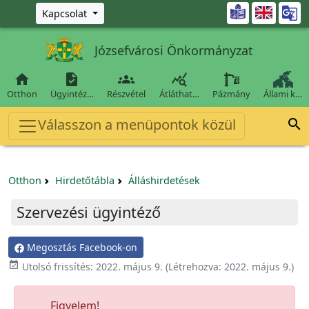
Ugrás a fő tartalomra

Kapcsolat
Józsefvárosi Önkormányzat




Otthon
Ügyintéz…
Részvétel
Átláthat…
Pázmány
Állami k…
Válasszon a menüpontok közül

Otthon
Hirdetőtábla
Álláshirdetések
Szervezési ügyintéző
Megosztás Facebook-on

Utolsó frissítés:
2022. május 9.
(Létrehozva:
2022. május 9.
)
Figyelem!