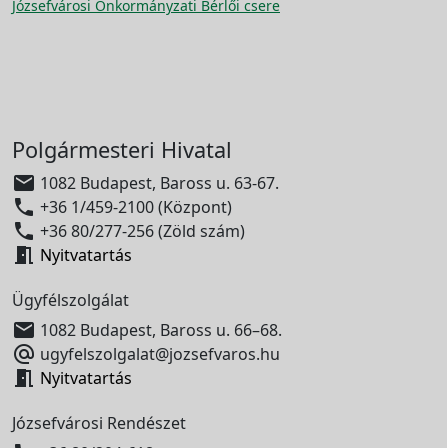
Józsefvárosi Önkormányzati Bérlői csere
Polgármesteri Hivatal

1082 Budapest, Baross u. 63-67.

+36 1/459-2100 (Központ)

+36 80/277-256 (Zöld szám)

Nyitvatartás
Ügyfélszolgálat

1082 Budapest, Baross u. 66–68.

ugyfelszolgalat@jozsefvaros.hu

Nyitvatartás
Józsefvárosi Rendészet