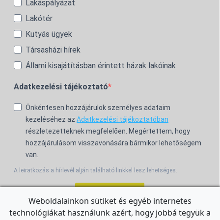
Lakáspályázat
Lakótér
Kutyás ügyek
Társasházi hírek
Állami kisajátításban érintett házak lakóinak
Adatkezelési tájékoztató
Önkéntesen hozzájárulok személyes adataim
kezeléséhez az
Adatkezelési tájékoztatóban
részletezetteknek megfelelően. Megértettem, hogy
hozzájárulásom visszavonására bármikor lehetőségem
van.
A leiratkozás a hírlevél alján található linkkel lesz lehetséges.
Feliratkozom!
Weboldalainkon sütiket és egyéb internetes
technológiákat használunk azért, hogy jobbá tegyük a
For the English Newsletter, click
HERE.