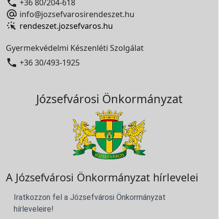

+36 80/204-618

info@jozsefvarosirendeszet.hu
rendeszet.jozsefvaros.hu
Gyermekvédelmi Készenléti Szolgálat

+36 30/493-1925
Józsefvárosi Önkormányzat
A Józsefvárosi Önkormányzat hírlevelei
Iratkozzon fel a Józsefvárosi Önkormányzat
hírleveleire!