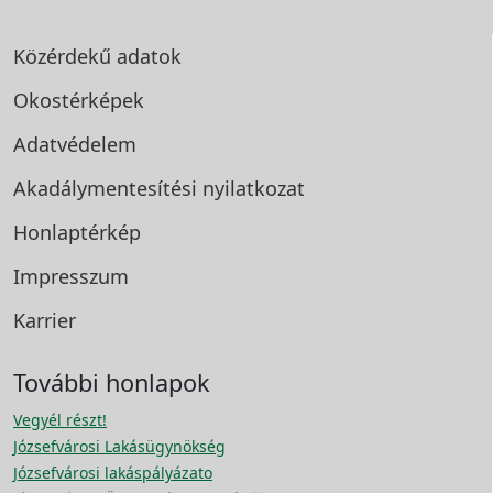
Közérdekű adatok
Okostérképek
Adatvédelem
Akadálymentesítési
nyilatkozat
Honlaptérkép
Impresszum
Karrier
További honlapok
Vegyél részt!
Józsefvárosi Lakásügynökség
Józsefvárosi lakáspályázato