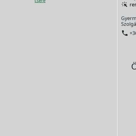
csere
re
Gyerm
Szolgá

+3
Ö