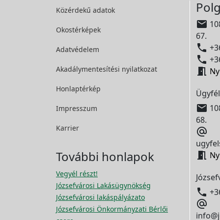
Polg
Közérdekű adatok

108
Okostérképek
67.

+36
Adatvédelem

+36
Akadálymentesítési
nyilatkozat

Ny
Honlaptérkép
Ügyfél

108
Impresszum
68.
Karrier

ugyfel
További honlapok

Ny
Vegyél részt!
József
Józsefvárosi Lakásügynökség

+3
Józsefvárosi lakáspályázato

Józsefvárosi Önkormányzati Bérlői
info@j