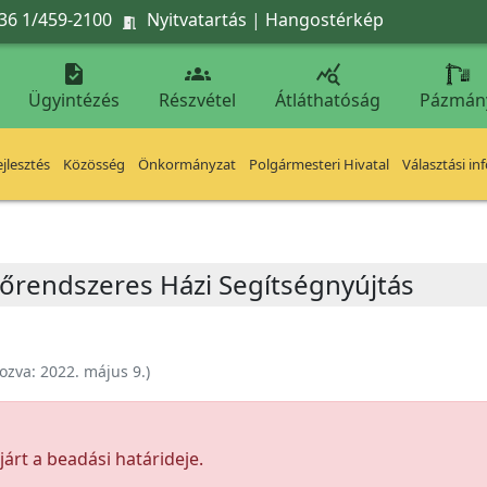
36 1/459-2100
Nyitvatartás
|
Hangostérkép




Ügyintézés
Részvétel
Átláthatóság
Pázmán
jlesztés
Közösség
Önkormányzat
Polgármesteri Hivatal
Választási in
lzőrendszeres Házi Segítségnyújtás
ozva:
2022. május 9.
)
árt a beadási határideje.