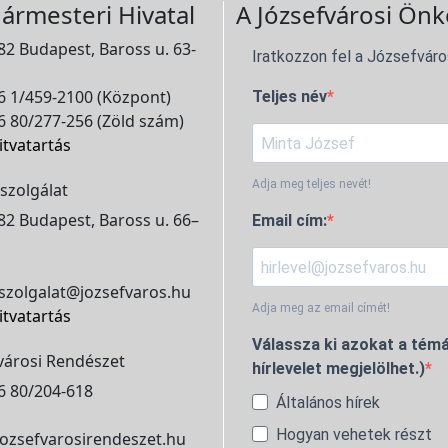
ármesteri Hivatal
A Józsefvárosi Önk
2 Budapest, Baross u. 63-
Iratkozzon fel a Józsefváro
 1/459-2100 (Központ)
Teljes név
 80/277-256 (Zöld szám)
itvatartás
Adja meg teljes nevét!
szolgálat
2 Budapest, Baross u. 66–
Email cím:
szolgalat@jozsefvaros.hu
Adja meg az email címét!
itvatartás
Válassza ki azokat a témá
városi Rendészet
hírlevelet megjelölhet.)
6 80/204-618
Általános hírek
Hogyan vehetek részt
ozsefvarosirendeszet.hu