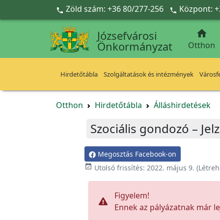
Ugrás a fő tartalomra
Zöld szám: +36 80/277-256
Központ: +



Józsefvárosi
Önkormányzat
Otthon
Hirdetőtábla
Szolgáltatások és intézmények
Városfe
Otthon
Hirdetőtábla
Álláshirdetések
Szociális gondozó – Je
Megosztás Facebook-on

Utolsó frissítés:
2022. május 9.
(Létreh
Figyelem!
Ennek az pályázatnak már lej