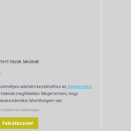
ntett házak lakóinak
 személyes adataim kezeléséhez az
Adatkezelési
tteknek megfelelően. Megértettem, hogy
ására bármikor lehetőségem van.
tó linkkel lesz lehetséges.
Feliratkozom!