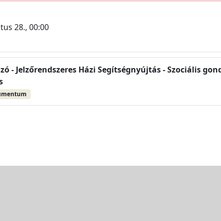
tus 28., 00:00
zó - Jelzőrendszeres Házi Segítségnyújtás - Szociális gon
s
umentum