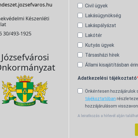
ndeszet.jozsefvaros.hu
Civil ügyek
Lakásügynökség
ekvédelmi Készenléti
lat
Lakáspályázat
6 30/493-1925
Lakótér
Kutyás ügyek
Józsefvárosi
Társasházi hírek
nkormányzat
Állami kisajátításban éri
Adatkezelési tájékoztató
Önkéntesen hozzájárulok
tájékoztatóban
részleteze
hozzájárulásom visszavon
A leiratkozás a hírlevél alján találha