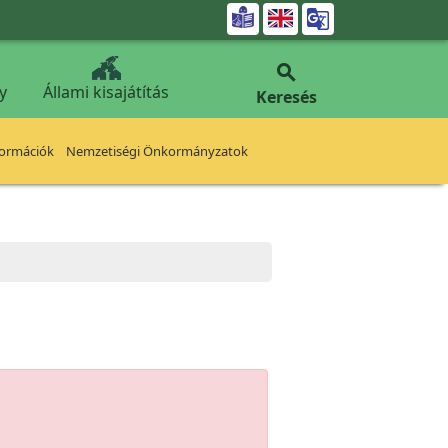


y
Állami kisajátítás
Keresés
formációk
Nemzetiségi Önkormányzatok