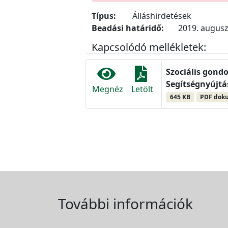
Típus:
Álláshirdetések
Beadási határidő:
2019. augusz
Kapcsolódó mellékletek:
Szociális gondo
Segítségnyújtá
Megnéz
Letölt
645 KB
PDF dok
További információk