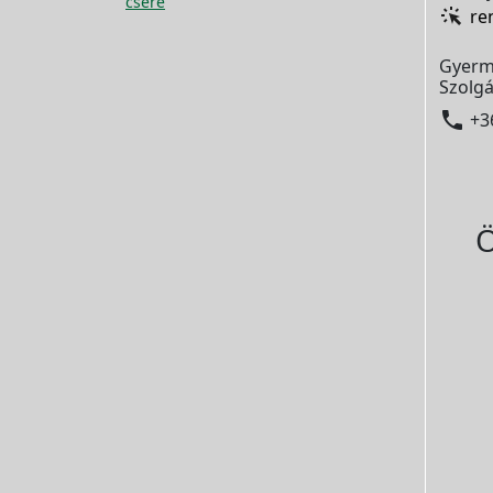
csere
re
Gyerm
Szolgá

+3
Ö