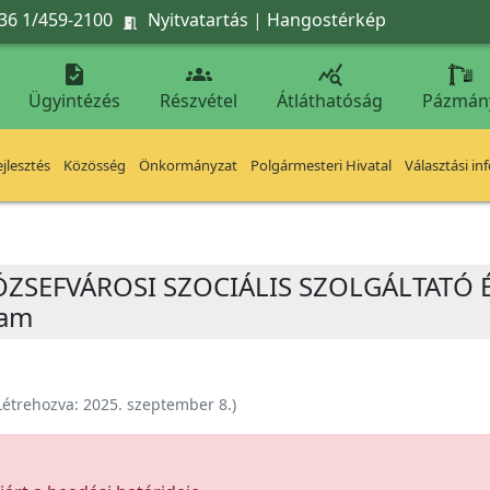
36 1/459-2100
Nyitvatartás
|
Hangostérkép




Ügyintézés
Részvétel
Átláthatóság
Pázmán
jlesztés
Közösség
Önkormányzat
Polgármesteri Hivatal
Választási in
 JÓZSEFVÁROSI SZOCIÁLIS SZOLGÁLTATÓ
ram
Létrehozva:
2025. szeptember 8.
)