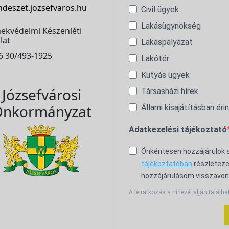
ndeszet.jozsefvaros.hu
Civil ügyek
Lakásügynökség
ekvédelmi Készenléti
lat
Lakáspályázat
6 30/493-1925
Lakótér
Kutyás ügyek
Józsefvárosi
Társasházi hírek
nkormányzat
Állami kisajátításban éri
Adatkezelési tájékoztató
Önkéntesen hozzájárulok
tájékoztatóban
részleteze
hozzájárulásom visszavon
A leiratkozás a hírlevél alján találha