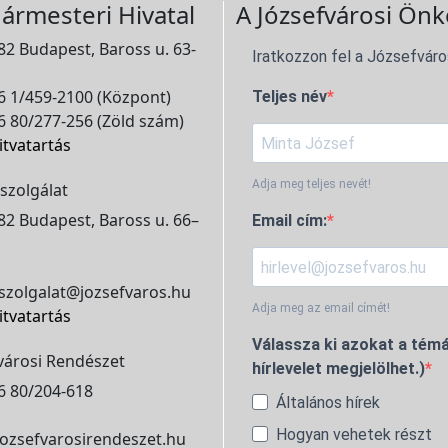
ármesteri Hivatal
A Józsefvárosi Önk
2 Budapest, Baross u. 63-
Iratkozzon fel a Józsefváro
 1/459-2100 (Központ)
Teljes név
 80/277-256 (Zöld szám)
itvatartás
Adja meg teljes nevét!
szolgálat
2 Budapest, Baross u. 66–
Email cím:
szolgalat@jozsefvaros.hu
Adja meg az email címét!
itvatartás
Válassza ki azokat a témá
városi Rendészet
hírlevelet megjelölhet.)
6 80/204-618
Általános hírek
Hogyan vehetek részt
ozsefvarosirendeszet.hu