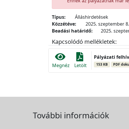
Ennek az pályázatnak már lej
Típus:
Álláshirdetések
Közzétéve:
2025. szeptember 8
Beadási határidő:
2025. szepte
Kapcsolódó mellékletek:
Pályázati felhí
153 KB
PDF dok
Megnéz
Letölt
További információk