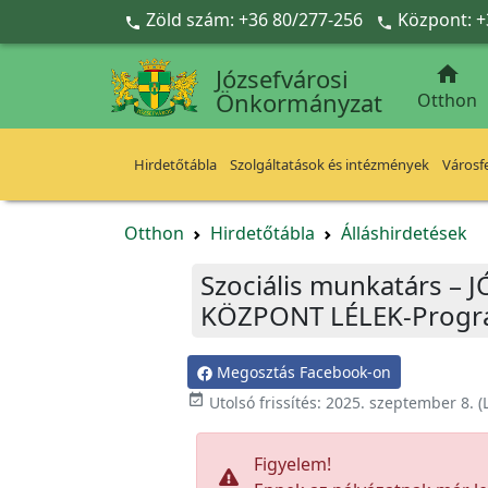
Ugrás a fő tartalomra
Zöld szám: +36 80/277-256
Központ: +



Józsefvárosi
Önkormányzat
Otthon
Hirdetőtábla
Szolgáltatások és intézmények
Városfe
Otthon
Hirdetőtábla
Álláshirdetések
Szociális munkatárs –
KÖZPONT LÉLEK-Prog
Megosztás Facebook-on

Utolsó frissítés:
2025. szeptember 8.
(
Figyelem!