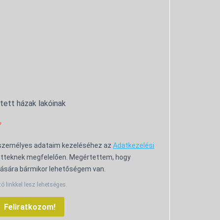
ntett házak lakóinak
 személyes adataim kezeléséhez az
Adatkezelési
tteknek megfelelően. Megértettem, hogy
ására bármikor lehetőségem van.
tó linkkel lesz lehetséges.
Feliratkozom!