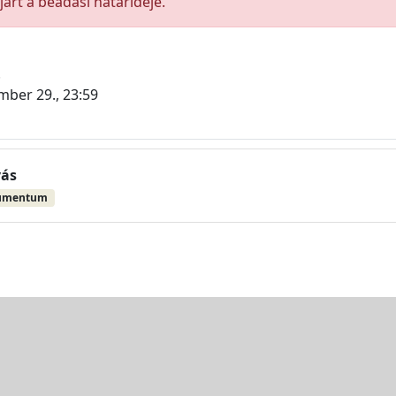
árt a beadási határideje.
.
mber 29., 23:59
vás
umentum