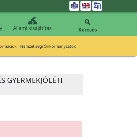


y
Állami kisajátítás
Keresés
formációk
Nemzetiségi Önkormányzatok
 ÉS GYERMEKJÓLÉTI