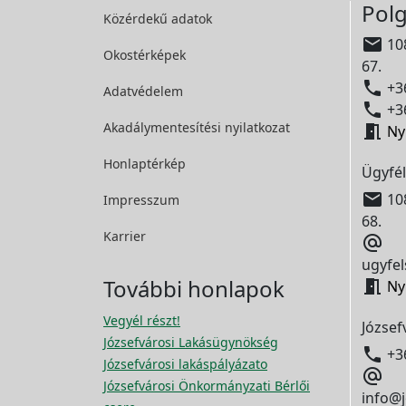
Polg
Közérdekű adatok

108
Okostérképek
67.

+36
Adatvédelem

+36
Akadálymentesítési
nyilatkozat

Ny
Honlaptérkép
Ügyfél

108
Impresszum
68.
Karrier

ugyfel
További honlapok

Ny
Vegyél részt!
József
Józsefvárosi Lakásügynökség

+3
Józsefvárosi lakáspályázato

Józsefvárosi Önkormányzati Bérlői
info@j