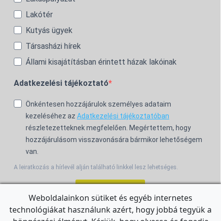
Lakótér
Kutyás ügyek
Társasházi hírek
Állami kisajátításban érintett házak lakóinak
Adatkezelési tájékoztató
Önkéntesen hozzájárulok személyes adataim
kezeléséhez az
Adatkezelési tájékoztatóban
részletezetteknek megfelelően. Megértettem, hogy
hozzájárulásom visszavonására bármikor lehetőségem
van.
A leiratkozás a hírlevél alján található linkkel lesz lehetséges.
Feliratkozom!
Weboldalainkon sütiket és egyéb internetes
technológiákat használunk azért, hogy jobbá tegyük a
For the English Newsletter, click
HERE.