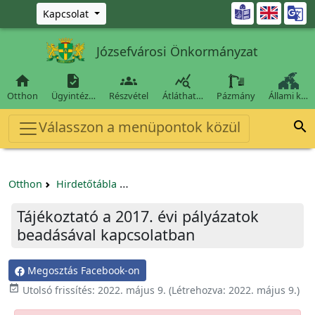
Ugrás a fő tartalomra

Kapcsolat
Józsefvárosi Önkormányzat




Otthon
Ügyintéz…
Részvétel
Átláthat…
Pázmány
Állami k…
Válasszon a menüpontok közül

Otthon
Hirdetőtábla
Egyéb pályázatok szervezeteknek/tá
Tájékoztató a 2017. évi pályázatok
beadásával kapcsolatban
Megosztás Facebook-on

Utolsó frissítés:
2022. május 9.
(Létrehozva:
2022. május 9.
)