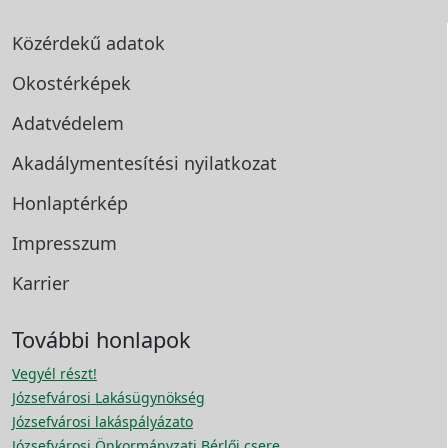
Közérdekű adatok
Okostérképek
Adatvédelem
Akadálymentesítési
nyilatkozat
Honlaptérkép
Impresszum
Karrier
További honlapok
Vegyél részt!
Józsefvárosi Lakásügynökség
Józsefvárosi lakáspályázato
Józsefvárosi Önkormányzati Bérlői csere