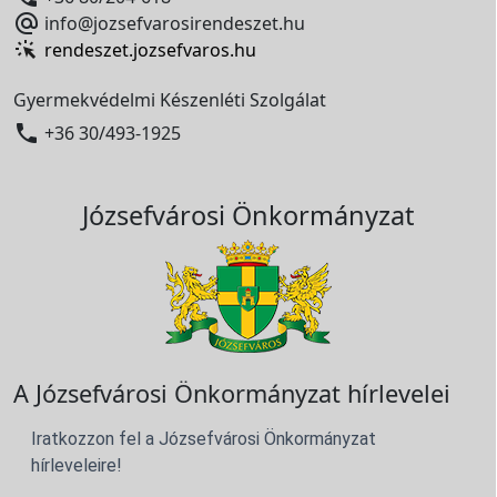

info@jozsefvarosirendeszet.hu
rendeszet.jozsefvaros.hu
Gyermekvédelmi Készenléti Szolgálat

+36 30/493-1925
Józsefvárosi Önkormányzat
A Józsefvárosi Önkormányzat hírlevelei
Iratkozzon fel a Józsefvárosi Önkormányzat
hírleveleire!