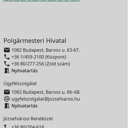
Polgármesteri Hivatal

1082 Budapest, Baross u. 63-67.

+36 1/459-2100 (Központ)

+36 80/277-256 (Zöld szám)

Nyitvatartás
Ügyfélszolgálat

1082 Budapest, Baross u. 66–68.

ugyfelszolgalat@jozsefvaros.hu

Nyitvatartás
Józsefvárosi Rendészet

+36 80/204-618