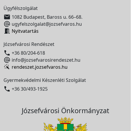
Ügyfélszolgálat

1082 Budapest, Baross u. 66–68.

ugyfelszolgalat@jozsefvaros.hu

Nyitvatartás
Józsefvárosi Rendészet

+36 80/204-618

info@jozsefvarosirendeszet.hu
rendeszet.jozsefvaros.hu
Gyermekvédelmi Készenléti Szolgálat

+36 30/493-1925
Józsefvárosi Önkormányzat