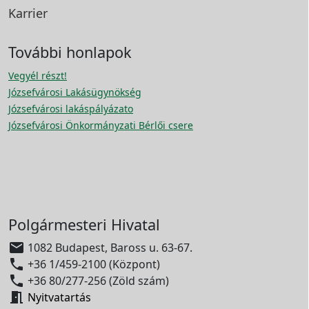
Karrier
További honlapok
Vegyél részt!
Józsefvárosi Lakásügynökség
Józsefvárosi lakáspályázato
Józsefvárosi Önkormányzati Bérlői csere
Polgármesteri Hivatal

1082 Budapest, Baross u. 63-67.

+36 1/459-2100 (Központ)

+36 80/277-256 (Zöld szám)

Nyitvatartás