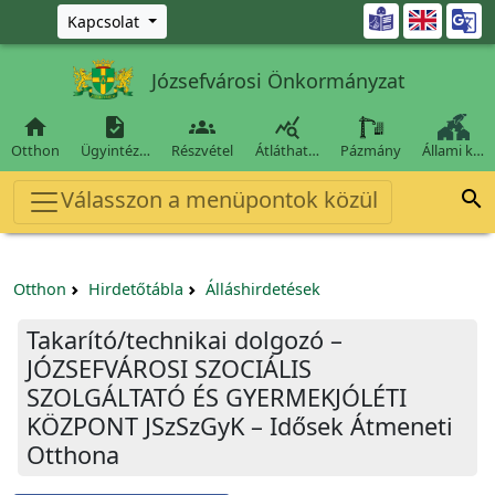
Ugrás a fő tartalomra

Kapcsolat
Józsefvárosi Önkormányzat




Otthon
Ügyintéz…
Részvétel
Átláthat…
Pázmány
Állami k…
Válasszon a menüpontok közül

Otthon
Hirdetőtábla
Álláshirdetések
Takarító/technikai dolgozó –
JÓZSEFVÁROSI SZOCIÁLIS
SZOLGÁLTATÓ ÉS GYERMEKJÓLÉTI
KÖZPONT JSzSzGyK – Idősek Átmeneti
Otthona