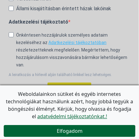
Állami kisajátításban érintett házak lakóinak
Adatkezelési tájékoztató
Önkéntesen hozzájárulok személyes adataim
kezeléséhez az
Adatkezelési tájékoztatóban
részletezetteknek megfelelően. Megértettem, hogy
hozzájárulásom visszavonására bármikor lehetőségem
van.
A leiratkozás a hírlevél alján található linkkel lesz lehetséges.
Feliratkozom!
Weboldalainkon sütiket és egyéb internetes
technológiákat használunk azért, hogy jobbá tegyük a
For the English Newsletter, click
HERE.
böngészési élményt. Kérjük, hogy olvassa és fogadja
el
adatvédelmi tájékoztatónkat.!


Elfogadom