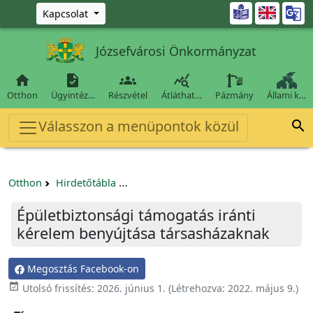
Ugrás a fő tartalomra

Kapcsolat
Józsefvárosi Önkormányzat




Otthon
Ügyintéz…
Részvétel
Átláthat…
Pázmány
Állami k…
Válasszon a menüpontok közül

Otthon
Hirdetőtábla
Egyéb pályázatok szervezeteknek/tá
Épületbiztonsági támogatás iránti
kérelem benyújtása társasházaknak
Megosztás Facebook-on

Utolsó frissítés:
2026. június 1.
(Létrehozva:
2022. május 9.
)