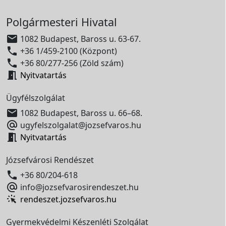
Polgármesteri Hivatal

1082 Budapest, Baross u. 63-67.

+36 1/459-2100 (Központ)

+36 80/277-256 (Zöld szám)

Nyitvatartás
Ügyfélszolgálat

1082 Budapest, Baross u. 66–68.

ugyfelszolgalat@jozsefvaros.hu

Nyitvatartás
Józsefvárosi Rendészet

+36 80/204-618

info@jozsefvarosirendeszet.hu
rendeszet.jozsefvaros.hu
Gyermekvédelmi Készenléti Szolgálat