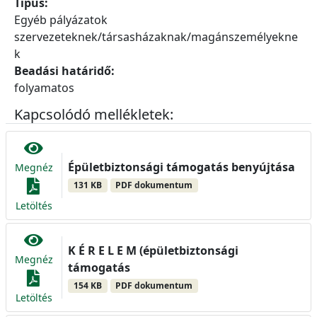
Típus:
Egyéb pályázatok
szervezeteknek/társasházaknak/magánszemélyekne
k
Beadási határidő:
folyamatos
Kapcsolódó mellékletek:
Épületbiztonsági támogatás benyújtása
Megnéz
131 KB
PDF dokumentum
Letöltés
K É R E L E M (épületbiztonsági
Megnéz
támogatás
154 KB
PDF dokumentum
Letöltés