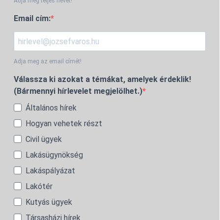
Adja meg teljes nevét!
Email cím:
Adja meg az email címét!
Válassza ki azokat a témákat, amelyek érdeklik!
(Bármennyi hírlevelet megjelölhet.)
Általános hírek
Hogyan vehetek részt
Civil ügyek
Lakásügynökség
Lakáspályázat
Lakótér
Kutyás ügyek
Társasházi hírek