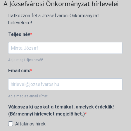
A Józsefvárosi Önkormányzat hírlevelei
Iratkozzon fel a Józsefvárosi Önkormányzat
hírleveleire!
Teljes név
Adja meg teljes nevét!
Email cím:
Adja meg az email címét!
Válassza ki azokat a témákat, amelyek érdeklik!
(Bármennyi hírlevelet megjelölhet.)
Általános hírek