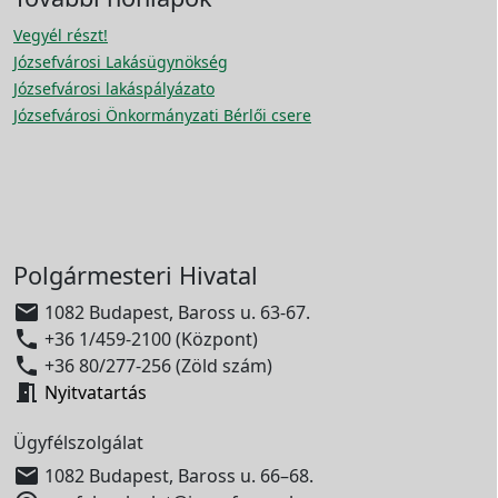
Vegyél részt!
Józsefvárosi Lakásügynökség
Józsefvárosi lakáspályázato
Józsefvárosi Önkormányzati Bérlői csere
Polgármesteri Hivatal

1082 Budapest, Baross u. 63-67.

+36 1/459-2100 (Központ)

+36 80/277-256 (Zöld szám)

Nyitvatartás
Ügyfélszolgálat

1082 Budapest, Baross u. 66–68.