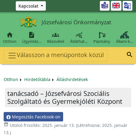
Ugrás a fő tartalomra

Kapcsolat
Józsefvárosi Önkormányzat




Otthon
Ügyintéz…
Részvétel
Átláthat…
Pázmány
Állami k…
Válasszon a menüpontok közül

Otthon
Hirdetőtábla
Álláshirdetések
tanácsadó – Józsefvárosi Szociális
Szolgáltató és Gyermekjóléti Központ
Megosztás Facebook-on

Utolsó frissítés:
2025. január 13.
(Létrehozva:
2025. január
13.
)