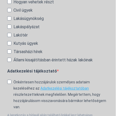
Hogyan vehetek részt
Civil ügyek
Lakásügynökség
Lakáspályázat
Lakótér
Kutyás ügyek
Társasházi hírek
Állami kisajátításban érintett házak lakóinak
Adatkezelési tájékoztató
Önkéntesen hozzájárulok személyes adataim
kezeléséhez az
Adatkezelési tájékoztatóban
részletezetteknek megfelelően. Megértettem, hogy
hozzájárulásom visszavonására bármikor lehetőségem
van.
A leiratkozás a hírlevél alján található linkkel lesz lehetséges.