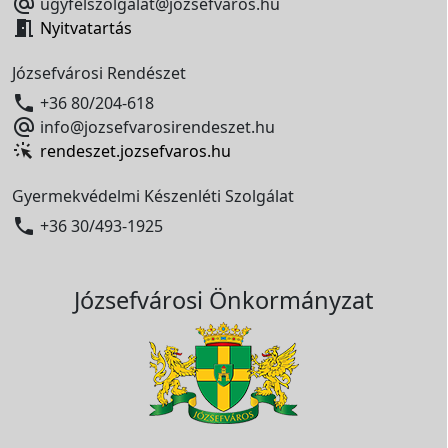

ugyfelszolgalat@jozsefvaros.hu

Nyitvatartás
Józsefvárosi Rendészet

+36 80/204-618

info@jozsefvarosirendeszet.hu
rendeszet.jozsefvaros.hu
Gyermekvédelmi Készenléti Szolgálat

+36 30/493-1925
Józsefvárosi Önkormányzat