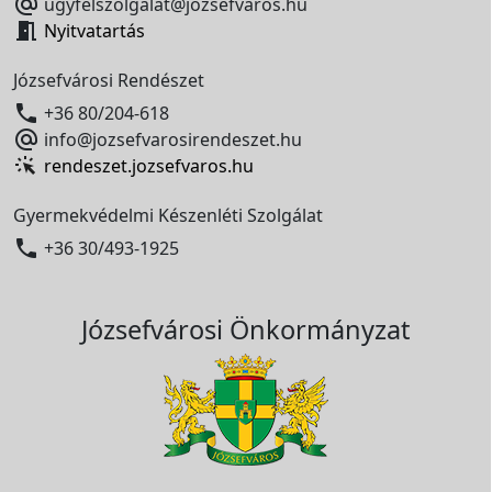

ugyfelszolgalat@jozsefvaros.hu

Nyitvatartás
Józsefvárosi Rendészet

+36 80/204-618

info@jozsefvarosirendeszet.hu
rendeszet.jozsefvaros.hu
Gyermekvédelmi Készenléti Szolgálat

+36 30/493-1925
Józsefvárosi Önkormányzat