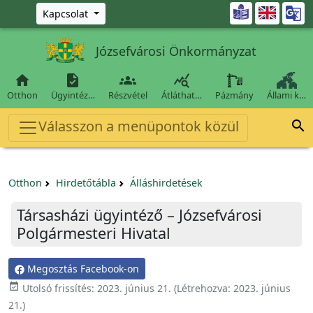
Ugrás a fő tartalomra

Kapcsolat
Józsefvárosi Önkormányzat




Otthon
Ügyintéz…
Részvétel
Átláthat…
Pázmány
Állami k…
Válasszon a menüpontok közül

Otthon
Hirdetőtábla
Álláshirdetések
Társasházi ügyintéző – Józsefvárosi
Polgármesteri Hivatal
Megosztás Facebook-on

Utolsó frissítés:
2023. június 21.
(Létrehozva:
2023. június
21.
)