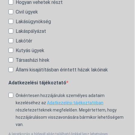
Hogyan vehetek részt
Civil ügyek
Lakásügynökség
Lakáspályázat
Lakótér
Kutyás ügyek
Társasházi hírek
Állami kisajátításban érintett házak lakóinak
Adatkezelési tájékoztató
Önkéntesen hozzájárulok személyes adataim
kezeléséhez az
Adatkezelési tájékoztatóban
részletezetteknek megfelelően. Megértettem, hogy
hozzájárulásom visszavonására bármikor lehetőségem
van.
A leiratkozás a hírlevél alján található linkkel lesz lehetséges.