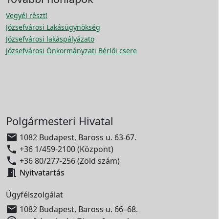
Vegyél részt!
Józsefvárosi Lakásügynökség
Józsefvárosi lakáspályázato
Józsefvárosi Önkormányzati Bérlői csere
Polgármesteri Hivatal

1082 Budapest, Baross u. 63-67.

+36 1/459-2100 (Központ)

+36 80/277-256 (Zöld szám)

Nyitvatartás
Ügyfélszolgálat

1082 Budapest, Baross u. 66–68.