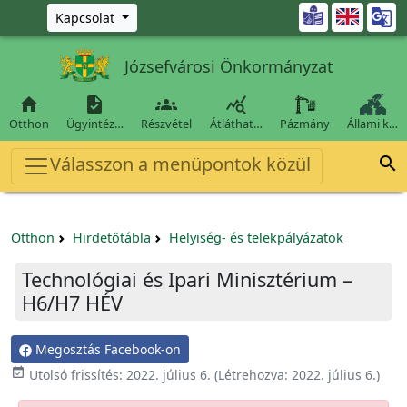
Ugrás a fő tartalomra

Kapcsolat
Józsefvárosi Önkormányzat




Otthon
Ügyintéz…
Részvétel
Átláthat…
Pázmány
Állami k…
Válasszon a menüpontok közül

Otthon
Hirdetőtábla
Helyiség- és telekpályázatok
Technológiai és Ipari Minisztérium –
H6/H7 HÉV
Megosztás Facebook-on

Utolsó frissítés:
2022. július 6.
(Létrehozva:
2022. július 6.
)