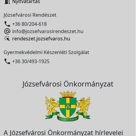

Nyitvatartás
Józsefvárosi Rendészet

+36 80/204-618

info@jozsefvarosirendeszet.hu
rendeszet.jozsefvaros.hu
Gyermekvédelmi Készenléti Szolgálat

+36 30/493-1925
Józsefvárosi Önkormányzat
A Józsefvárosi Önkormányzat hírlevelei