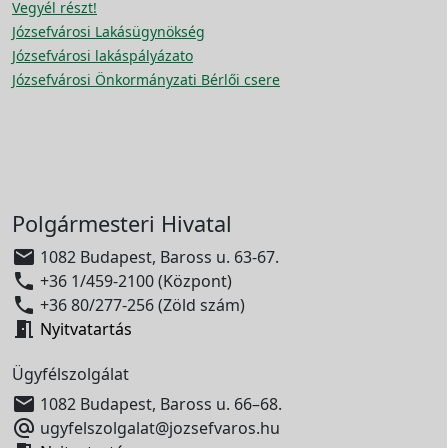
Vegyél részt!
Józsefvárosi Lakásügynökség
Józsefvárosi lakáspályázato
Józsefvárosi Önkormányzati Bérlői csere
Polgármesteri Hivatal

1082 Budapest, Baross u. 63-67.

+36 1/459-2100 (Központ)

+36 80/277-256 (Zöld szám)

Nyitvatartás
Ügyfélszolgálat

1082 Budapest, Baross u. 66–68.

ugyfelszolgalat@jozsefvaros.hu