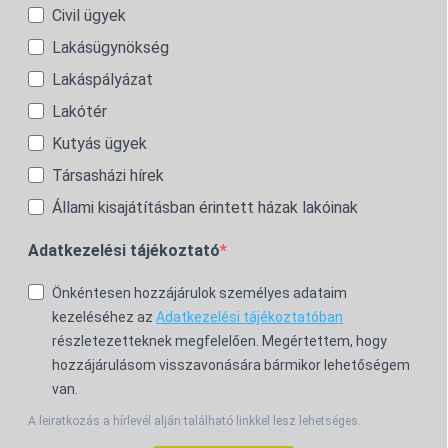
Civil ügyek
Lakásügynökség
Lakáspályázat
Lakótér
Kutyás ügyek
Társasházi hírek
Állami kisajátításban érintett házak lakóinak
Adatkezelési tájékoztató
Önkéntesen hozzájárulok személyes adataim
kezeléséhez az
Adatkezelési tájékoztatóban
részletezetteknek megfelelően. Megértettem, hogy
hozzájárulásom visszavonására bármikor lehetőségem
van.
A leiratkozás a hírlevél alján található linkkel lesz lehetséges.