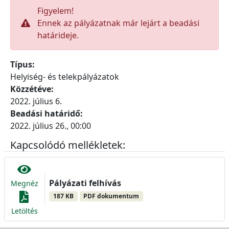
Figyelem!
Ennek az pályázatnak már lejárt a beadási
határideje.
Típus:
Helyiség- és telekpályázatok
Közzétéve:
2022. július 6.
Beadási határidő:
2022. július 26., 00:00
Kapcsolódó mellékletek:
Pályázati felhívás
Megnéz
187 KB
PDF dokumentum
Letöltés