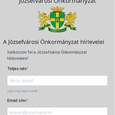
Józsefvárosi Önkormányzat
A Józsefvárosi Önkormányzat hírlevelei
Iratkozzon fel a Józsefvárosi Önkormányzat
hírleveleire!
Teljes név
Adja meg teljes nevét!
Email cím: