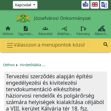
Ugrás a fő tartalomra

Kapcsolat
Józsefvárosi Önkormányzat




Otthon
Ügyintéz…
Részvétel
Átláthat…
Pázmány
Állami k…
Válasszon a menüpontok közül

Otthon
Hirdetőtábla
Beszerzési és közbeszerzési eljárások
Tervezési szerződés alapján építési
engedélyezési és kivitelezési
tervdokumentáció elkészítése
háziorvosi rendelők és polgárőrség
számára helyiségek kialakítása céljából
a VIII. kerület Kálvária tér 18. fsz.