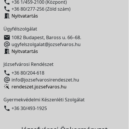

+36 1/459-2100 (Központ)

+36 80/277-256 (Zöld szám)

Nyitvatartás
Ügyfélszolgálat

1082 Budapest, Baross u. 66–68.

ugyfelszolgalat@jozsefvaros.hu

Nyitvatartás
Józsefvárosi Rendészet

+36 80/204-618

info@jozsefvarosirendeszet.hu
rendeszet.jozsefvaros.hu
Gyermekvédelmi Készenléti Szolgálat

+36 30/493-1925