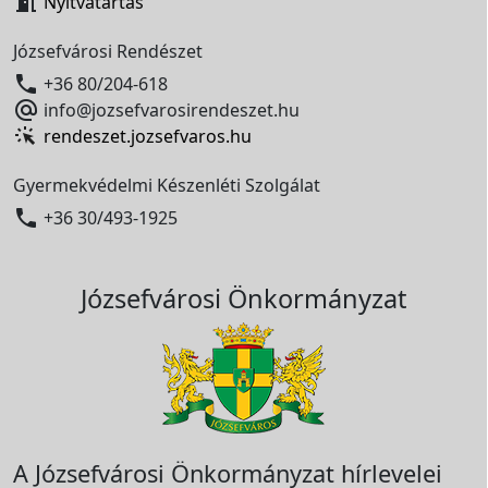

Nyitvatartás
Józsefvárosi Rendészet

+36 80/204-618

info@jozsefvarosirendeszet.hu
rendeszet.jozsefvaros.hu
Gyermekvédelmi Készenléti Szolgálat

+36 30/493-1925
Józsefvárosi Önkormányzat
A Józsefvárosi Önkormányzat hírlevelei