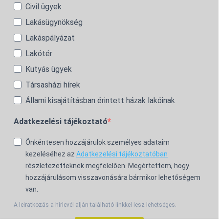
Civil ügyek
Lakásügynökség
Lakáspályázat
Lakótér
Kutyás ügyek
Társasházi hírek
Állami kisajátításban érintett házak lakóinak
Adatkezelési tájékoztató
Önkéntesen hozzájárulok személyes adataim
kezeléséhez az
Adatkezelési tájékoztatóban
részletezetteknek megfelelően. Megértettem, hogy
hozzájárulásom visszavonására bármikor lehetőségem
van.
A leiratkozás a hírlevél alján található linkkel lesz lehetséges.