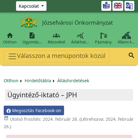
Ugrás a fő tartalomra

Kapcsolat
Józsefvárosi Önkormányzat




Otthon
Ügyintéz…
Részvétel
Átláthat…
Pázmány
Állami k…
Válasszon a menüpontok közül

Otthon
Hirdetőtábla
Álláshirdetések
Ügyintéző-iktató – JPH
Megosztás Facebook-on

Utolsó frissítés:
2024. február 26.
(Létrehozva:
2024. február
26.
)