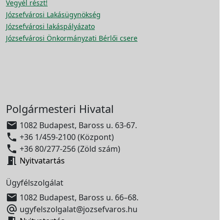
Vegyél részt!
Józsefvárosi Lakásügynökség
Józsefvárosi lakáspályázato
Józsefvárosi Önkormányzati Bérlői csere
Polgármesteri Hivatal

1082 Budapest, Baross u. 63-67.

+36 1/459-2100 (Központ)

+36 80/277-256 (Zöld szám)

Nyitvatartás
Ügyfélszolgálat

1082 Budapest, Baross u. 66–68.

ugyfelszolgalat@jozsefvaros.hu